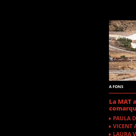
A FONS
La MAT 
comarque
PAULA 
VICENT 
LAURA 