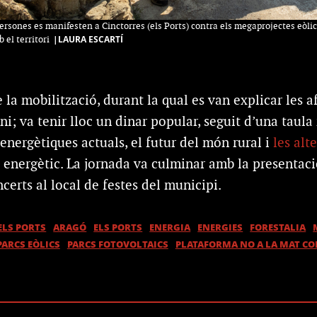
rsones es manifesten a Cinctorres (els Ports) contra els megaprojectes eòlics
|LAURA ESCARTÍ
el territori
la mobilització, durant la qual es van explicar les afe
ni; va tenir lloc un dinar popular, seguit d’una taula
nergètiques actuals, el futur del món rural i
les alt
i energètic. La jornada va culminar amb la presentaci
ncerts al local de festes del municipi.
ELS PORTS
ARAGÓ
ELS PORTS
ENERGIA
ENERGIES
FORESTALIA
PARCS EÒLICS
PARCS FOTOVOLTAICS
PLATAFORMA NO A LA MAT CO