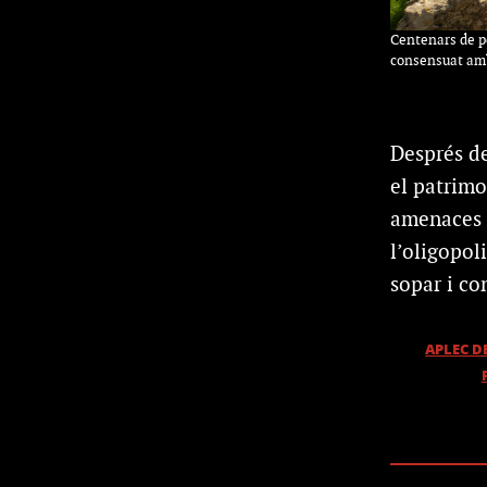
Centenars de pe
consensuat amb 
Després de 
el patrimo
amenaces e
l’oligopol
sopar i co
APLEC D