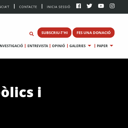
CIA’T
CONTACTE
INICIA SESSIÓ
SUBSCRIU-T'HI
FES UNA DONACIÓ
INVESTIGACIÓ
ENTREVISTA
OPINIÓ
GALERIES
PAPER
lics i
s