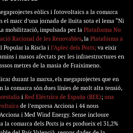
egaprojectes eòlics i fotovoltaics a la comarca
n el marc d’una jornada de lluita sota el lema “Ni
a mobilització, impulsada per la
Plataforma No
ació Racional de les Renovables
, la
Plataforma a
al Popular la Riscla i
l’Aplec dels Ports;
va eixir
amins i masos afectats per les infraestructures en
scassos metres de la masia de Fraiximeno.
licar durant la marxa, els megaprojectes que en
n la comarca són dues línies de molt alta tensió,
restalia
i
Red Eléctrica de España (REE)
;
una
oltaica
de l’empresa Acciona i 44 nous
Acciona i Med Wind Energy. Sense incloure
 a la comarca dels Ports ja es produeix el 31,2%
able del País Valencià, segons dades de la