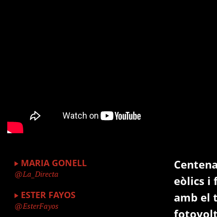
MARIA GONELL
Centena
La_Directa
eòlics i
ESTER FAYOS
amb el t
EsterFayos
fotovol