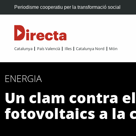
Periodisme cooperatiu per la transformació social
Catalunya
País Valencià
Illes
Catalunya Nord
Món
ENERGIA
Un clam contra el
fotovoltaics a la