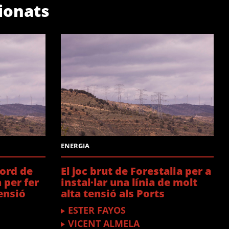
cionats
ENERGIA
ord de
El joc brut de Forestalia per a
 per fer
instal·lar una línia de molt
tensió
alta tensió als Ports
ESTER FAYOS
VICENT ALMELA