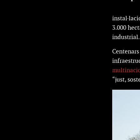
instal·lac
3.000 hect
industrial.
Centenars 
infraestru
multinaci
“just, sos