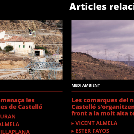
Articles rela
MEDI AMBIENT
amenaça les
Les comarques del n
s de Castelló
Castelló s’organitzen
front a la molt alta 
DURAN
VICENT ALMELA
ALMELA
ESTER FAYOS
VILLAPLANA