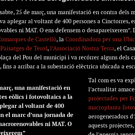
sabte, 25 de març, una manifestació en contra dels m
 va aplegar al voltant de 400 persones a Cinctorres, e
vables ni MAT. O ens defensem o desapareixerem”. L
Comarques de Castelló
, la
Coordinadora per una Ubic
 Paisatges de Terol
,
l’Associació Nostra Terra
, el Cas
plaça del Pou del municipi i va recórrer alguns dels c
, fins a arribar a la subestació elèctrica ubicada a e
Tal com es va exp
 març, una manifestació en
l’actualitat amace
s eòlics i fotovoltaics a la
projectades per Fo
plegar al voltant de 400
macroplanta fotov
en el marc d’una jornada de
aerogeneradors d’
 macrorenovables ni MAT. O
aquests projectes,
reixerem”
de l’energia renov