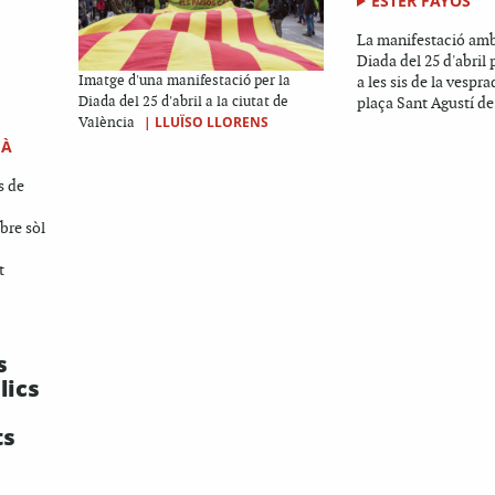
ESTER FAYOS
La manifestació amb
Diada del 25 d'abril 
Imatge d'una manifestació per la
a les sis de la vespra
Diada del 25 d'abril a la ciutat de
plaça Sant Agustí de.
|
LLUÏSO LLORENS
València
IÀ
s de
bre sòl
t
s
lics
ts