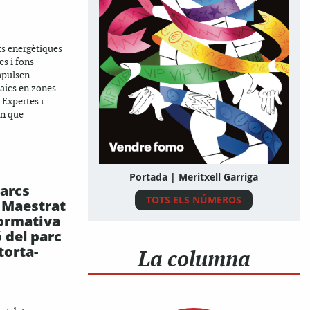
ts energètiques
s i fons
impulsen
aics en zones
. Expertes i
en que
Portada | Meritxell Garriga
parcs
TOTS ELS NÚMEROS
t Maestrat
normativa
 del parc
torta-
La columna