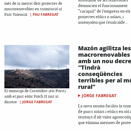
sostenible de les renovables
més de la meitat dels projectes de
denuncien el funcionament
macrorenovables en tramitació al
“caciquil” de l’empresa en els
|
PAU FABREGAT
País Valencià
projectes eòlics o solars, i
assenyalen que l'exalcalde...
Mazón agilitza les
macrorenovables
amb un nou decre
"Tindrà
conseqüències
terribles per al m
rural"
El municipi de Castellfort (els Ports)
JORGE FABREGAT
amb el parc eòlic Folch II just al
|
JORGE FABREGAT
darrere
La nova norma facilita la tra
de parcs solars i eòlics en sòl 
terrenys d'alt valor agroecològ
que elimina mesures de protec