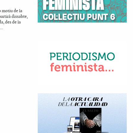
 motiu de la
partirà dissabte,
da, des de la
..