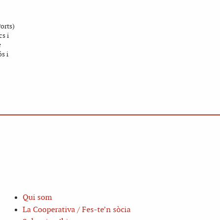
orts)
s i
e
s i
Qui som
La Cooperativa / Fes-te’n sòcia