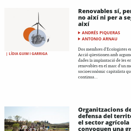
Renovables sí, pe
no així ni per a s
així
ANDRÉS PIQUERAS
ANTONIO ARNAU
Dos membres d'Ecologistes e
|
LÍDIA GUIM I GARRIGA
Acció qüestionen amb argume
dades la implantació de les e
renovables en el marc d'un m
socioeconòmic capitalista qu
continua...
Organitzacions d
defensa del territo
el sector agrícola
convoquen una g