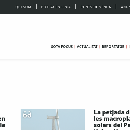
QUI SOM
BOTIGA EN LÍNIA
PUNTS DE VENDA
ANUN
SOTA FOCUS
ACTUALITAT
REPORTATGE
La petjada d
en
les macropl
la
solars del P