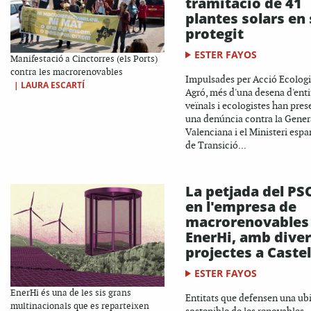
tramitació de 41
plantes solars en 
protegit
ESTER FAYOS
Manifestació a Cinctorres (els Ports)
contra les macrorenovables
Impulsades per Acció Ecologi
|
LAURA ESCARTÍ
Agró, més d'una desena d'enti
veïnals i ecologistes han pres
una denúncia contra la Genera
Valenciana i el Ministeri espa
de Transició...
La petjada del PS
en l'empresa de
macrorenovables
EnerHi, amb dive
projectes a Castel
ESTER FAYOS
EnerHi és una de les sis grans
Entitats que defensen una ub
multinacionals que es reparteixen