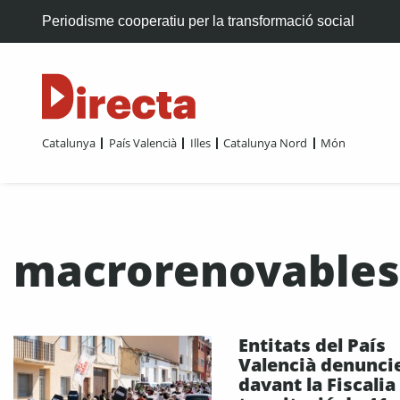
Periodisme cooperatiu per la transformació social
Catalunya
País Valencià
Illes
Catalunya Nord
Món
macrorenovables
Entitats del País
Valencià denunci
davant la Fiscalia 