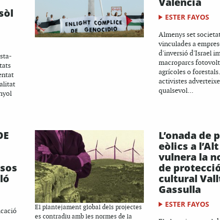
Valencià
sòl
ESTER FAYOS
Almenys set societa
vinculades a emprese
d'inversió d'Israel 
sta-
macroparcs fotovolt
tats
agrícoles o forestals
entat
activistes adverteix
litat
qualsevol...
nyol
OE
L’onada de 
eòlics a l’Al
vulnera la 
rsos
de protecció
ló
cultural Vall
Gassulla
ESTER FAYOS
El plantejament global dels projectes
icació
es contradiu amb les normes de la