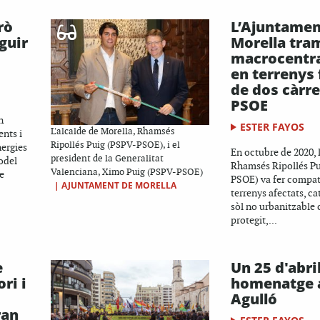
rò
L’Ajuntamen
eguir
Morella tra
macrocentra
en terrenys 
de dos càrre
PSOE
n
ESTER FAYOS
L'alcalde de Morella, Rhamsés
nts i
Ripollés Puig (PSPV-PSOE), i el
nergies
En octubre de 2020, 
president de la Generalitat
odel
Rhamsés Ripollés P
Valenciana, Ximo Puig (PSPV-PSOE)
e
PSOE) va fer compati
|
AJUNTAMENT DE MORELLA
terrenys afectats, c
sòl no urbanitzable
protegit,...
e
Un 25 d'abri
ri i
homenatge 
Agulló
ran