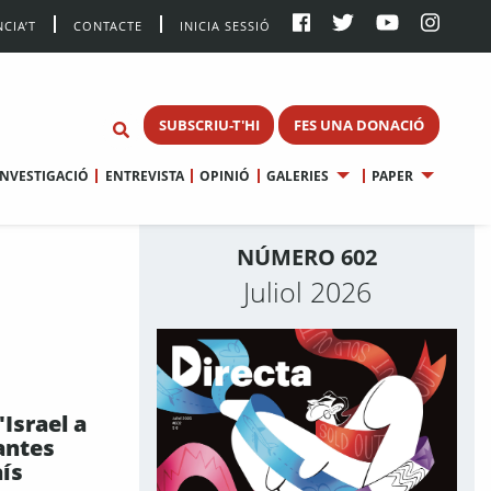
CIA’T
CONTACTE
INICIA SESSIÓ
SUBSCRIU-T'HI
FES UNA DONACIÓ
INVESTIGACIÓ
ENTREVISTA
OPINIÓ
GALERIES
PAPER
NÚMERO 602
Juliol 2026
'Israel a
antes
aís