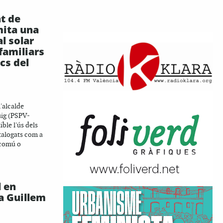
t de
mita una
l solar
familiars
cs del
l'alcalde
uig (PSPV-
ble l'ús dels
atalogats com a
 comú o
l en
a Guillem