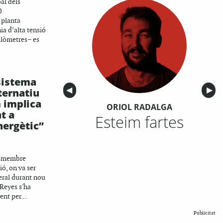
al dels
0
 planta
nia d’alta tensió
ilòmetres– es
sistema
Anterior
◀︎
Sigu
▶︎
ternatiu
 implica
ORIOL RADALGA
nt a
Esteim fartes
energètic”
i membre
ió, on va ser
ral durant nou
Reyes s'ha
ent per...
Publicitat