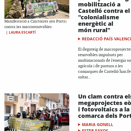
mobilització a
Castelló contra el
"colonialisme
Manifestació a Cinctorres (els Ports)
energètic al
contra les macrorenovables
món rural"
|
LAURA ESCARTÍ
REDACCIÓ PAÍS VALENC
El degoteig de macroprojecte
renovables impulsats per
multinacionals de l'energia so
agrícola i de pastura a les
comarques de Castelló han fe
saltar...
Un clam contra el
megaprojectes eò
i fotovoltaics a la
comarca dels Por
MARIA GONELL
ESTER FAYOS