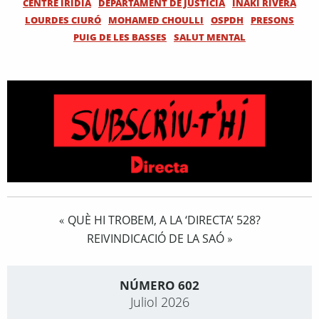
CENTRE IRIDIA
DEPARTAMENT DE JUSTÍCIA
IÑAKI RIVERA
LOURDES CIURÓ
MOHAMED CHOULLI
OSPDH
PRESONS
PUIG DE LES BASSES
SALUT MENTAL
QUÈ HI TROBEM, A LA ‘DIRECTA’ 528?
«
REIVINDICACIÓ DE LA SAÓ
»
NÚMERO 602
Juliol 2026