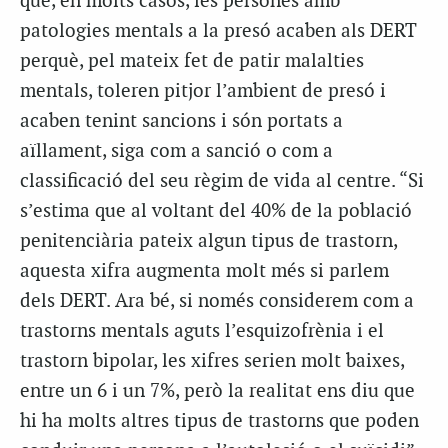
que, en molts casos, les persones amb
patologies mentals a la presó acaben als DERT
perquè, pel mateix fet de patir malalties
mentals, toleren pitjor l’ambient de presó i
acaben tenint sancions i són portats a
aïllament, siga com a sanció o com a
classificació del seu règim de vida al centre. “Si
s’estima que al voltant del 40% de la població
penitenciària pateix algun tipus de trastorn,
aquesta xifra augmenta molt més si parlem
dels DERT. Ara bé, si només considerem com a
trastorns mentals aguts l’esquizofrènia i el
trastorn bipolar, les xifres serien molt baixes,
entre un 6 i un 7%, però la realitat ens diu que
hi ha molts altres tipus de trastorns que poden