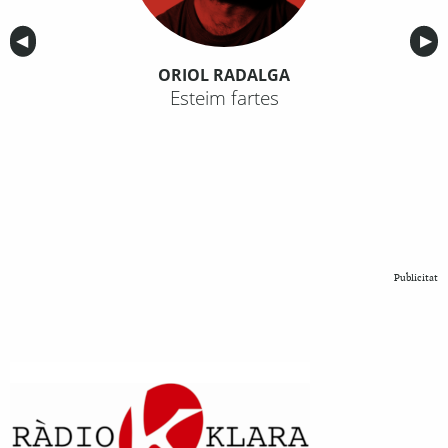
Anterior
◀︎
Sig
▶︎
ORIOL RADALGA
Esteim fartes
Publicitat