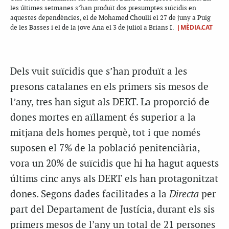
les últimes setmanes s’han produït dos presumptes suïcidis en
aquestes dependències, el de Mohamed Choulli el 27 de juny a Puig
|MÈDIA.CAT
de les Basses i el de la jove Ana el 3 de juliol a Brians I.
Dels vuit suïcidis que s’han produït a les
presons catalanes en els primers sis mesos de
l’any, tres han sigut als DERT. La proporció de
dones mortes en aïllament és superior a la
mitjana dels homes perquè, tot i que només
suposen el 7% de la població penitenciària,
vora un 20% de suïcidis que hi ha hagut aquests
últims cinc anys als DERT els han protagonitzat
dones. Segons dades facilitades a la
Directa
per
part del Departament de Justícia, durant els sis
primers mesos de l’any un total de 21 persones