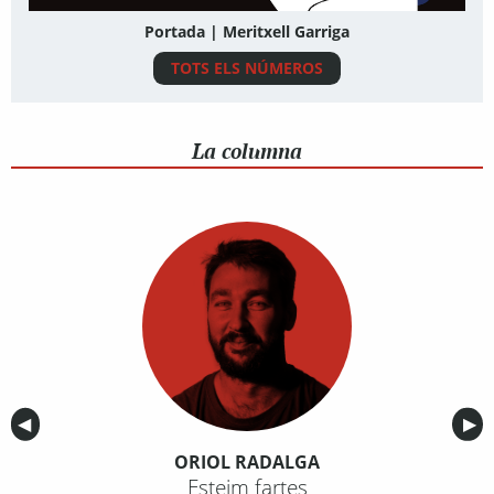
Portada | Meritxell Garriga
TOTS ELS NÚMEROS
La columna
Anterior
◀︎
Sig
▶︎
ORIOL RADALGA
Esteim fartes