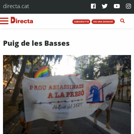
directa.cat
SUBSCRIU-T'HI
FES UNA DONACIÓ
Puig de les Basses