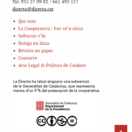
Tel. 935 27 09 82 / 661 493 117
directa@directa.cat
Qui som
La Cooperativa / Fes-te’n sòcia
Subscriu-t’hi
Botiga en línia
Revista en paper
Contacte
Avis Legal & Política de Cookies