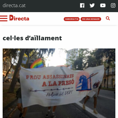
directa.cat
SUBSCRIU-T'HI
FES UNA DONACIÓ
cel·les d’aïllament