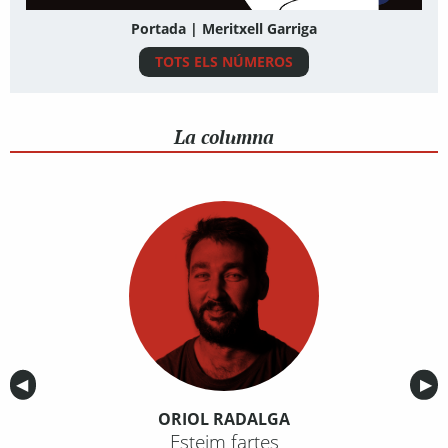
Portada | Meritxell Garriga
TOTS ELS NÚMEROS
La columna
Anterior
◀︎
Sig
▶︎
ORIOL RADALGA
Esteim fartes