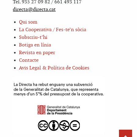
Tel. 935 27 09 82 / 661 493 117
directa@directa.cat
Qui som
La Cooperativa / Fes-te’n sòcia
Subscriu-t’hi
Botiga en línia
Revista en paper
Contacte
Avis Legal & Política de Cookies