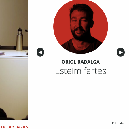
Anterior
◀︎
Sigu
▶︎
ORIOL RADALGA
Esteim fartes
Publicitat
|
FREDDY DAVIES