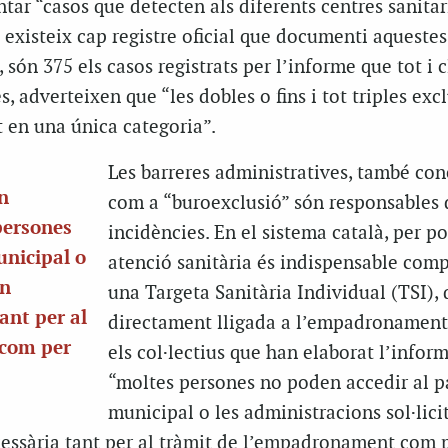
ar “casos que detecten als diferents centres sanitar
o existeix cap registre oficial que documenti aquestes
, són 375 els casos registrats per l’informe que tot i c
s, adverteixen que “les dobles o fins i tot triples exc
 en una única categoria”.
Les barreres administratives, també co
an
com a “buroexclusió” són responsables 
persones
incidències. En el sistema català, per p
unicipal o
atenció sanitària és indispensable com
en
una Targeta Sanitària Individual (TSI), 
ant per al
directament lligada a l’empadronament
 com per
els col·lectius que han elaborat l’inform
“moltes persones no poden accedir al 
municipal o les administracions sol·lici
ssària tant per al tràmit de l’empadronament com p