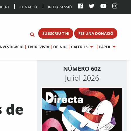
CIA’T
CONTACTE
INICIA SESSIÓ
SUBSCRIU-T'HI
FES UNA DONACIÓ
INVESTIGACIÓ
ENTREVISTA
OPINIÓ
GALERIES
PAPER
NÚMERO 602
Juliol 2026
s de