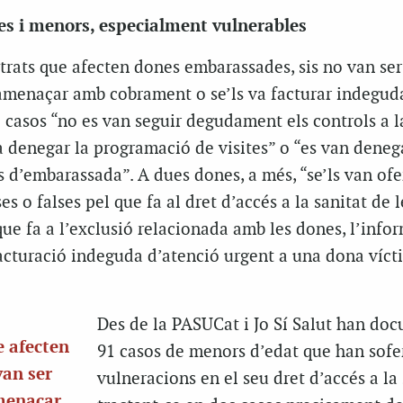
s i menors, especialment vulnerables
strats que afecten dones embarassades, sis no van ser
a amenaçar amb cobrament o se’ls va facturar indegu
e casos “no es van seguir degudament els controls a 
a denegar la programació de visites” o “es van deneg
s d’embarassada”. A dues dones, a més, “se’ls van ofe
s o falses pel que fa al dret d’accés a la sanitat de 
ue fa a l’exclusió relacionada amb les dones, l’info
facturació indeguda d’atenció urgent a una dona víct
Des de la PASUCat i Jo Sí Salut han do
e afecten
91 casos de menors d’edat que han sofe
van ser
vulneracions en el seu dret d’accés a la 
amenaçar