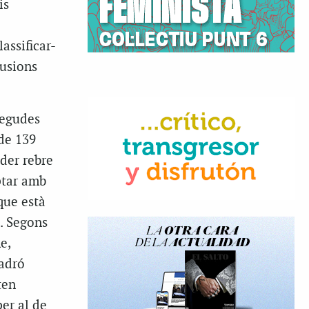
is
lassificar-
lusions
negudes
de 139
oder rebre
ptar amb
que està
. Segons
e,
padró
ten
er al de