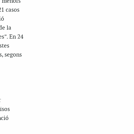
e menors
1 casos
ió
de la
es”. En 24
stes
s, segons
r
ïsos
nció