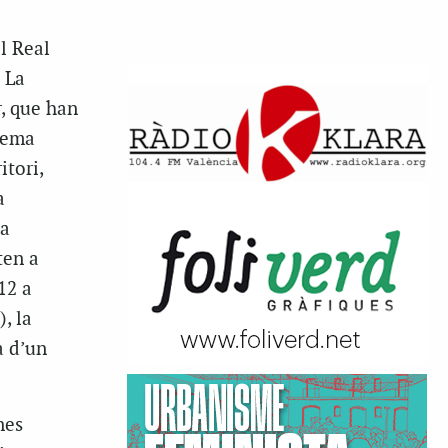
l Real
 La
, que han
stema
itori,
a
la
ten a
12 a
, la
a d’un
nes