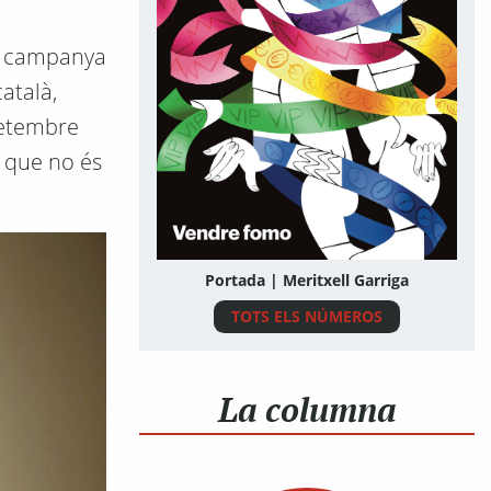
la campanya
català,
 setembre
n que no és
Portada | Meritxell Garriga
TOTS ELS NÚMEROS
La columna