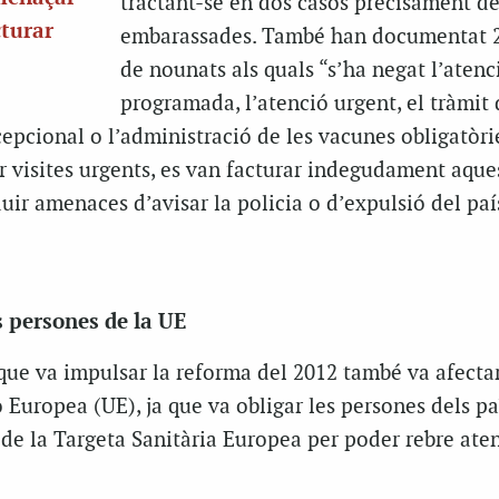
tractant-se en dos casos precisament d
cturar
embarassades. També han documentat 2
de nounats als quals “s’ha negat l’atenc
programada, l’atenció urgent, el tràmit 
cepcional o l’administració de les vacunes obligatòri
r visites urgents, es van facturar indegudament aque
duir amenaces d’avisar la policia o d’expulsió del paí
s persones de la UE
 que va impulsar la reforma del 2012 també va afecta
 Europea (UE), ja que va obligar les persones dels pa
de la Targeta Sanitària Europea per poder rebre ate