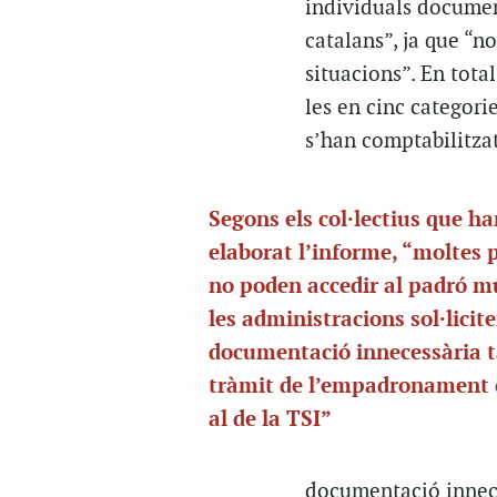
individuals document
catalans”, ja que “n
situacions”. En total
les en cinc categorie
s’han comptabilitzat
Segons els col·lectius que h
elaborat l’informe, “moltes 
no poden accedir al padró m
les administracions sol·licit
documentació innecessària t
tràmit de l’empadronament
al de la TSI”
documentació innece