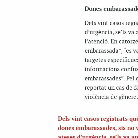
Dones embarassade
Dels vint casos regi
d’urgència, se’ls v
l’atenció. En catorz
embarassada”, “es v
targetes específique
informacions confuse
embarassades”. Pel q
reportat un cas de 
violència de gènere.
Dels vint casos registrats qu
dones embarassades, sis no 
ateses d’urgència, se’ls va 