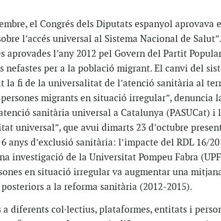
tembre, el Congrés dels Diputats espanyol aprovava e
sobre l’accés universal al Sistema Nacional de Salut”.
s aprovades l’any 2012 pel Govern del Partit Popular
 nefastes per a la població migrant. El canvi del si
t la fi de la universalitat de l’atenció sanitària al terr
a persones migrants en situació irregular”, denuncia l
tenció sanitària universal a Catalunya (PASUCat) i 
tat universal”, que avui dimarts 23 d’octubre presen
6 anys d’exclusió sanitària: l’impacte del RDL 16/20
na investigació de la Universitat Pompeu Fabra (UPF)
rsones en situació irregular va augmentar una mitjan
 posteriors a la reforma sanitària (2012-2015).
a diferents col·lectius, plataformes, entitats i perso