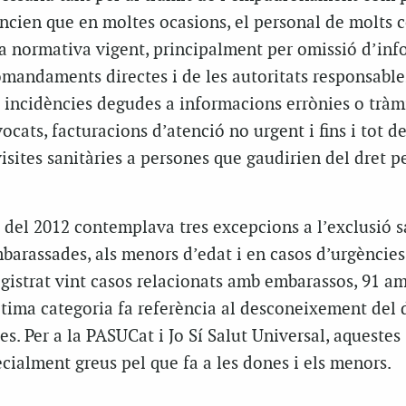
ncien que en moltes ocasions, el personal de molts c
la normativa vigent, principalment per omissió d’in
omandaments directes i de les autoritats responsables
incidències degudes a informacions errònies o tràm
ocats, facturacions d’atenció no urgent i fins i tot 
sites sanitàries a persones que gaudirien del dret pe
 del 2012 contemplava tres excepcions a l’exclusió s
barassades, als menors d’edat i en casos d’urgències.
egistrat vint casos relacionats amb embarassos, 91 am
última categoria fa referència al desconeixement del 
es. Per a la PASUCat i Jo Sí Salut Universal, aquestes
cialment greus pel que fa a les dones i els menors.