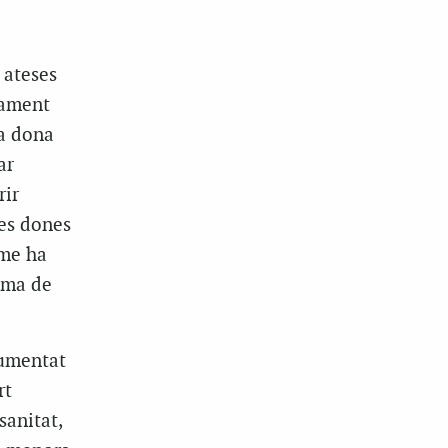
 ateses
dament
la dona
ar
rir
les dones
rme ha
ima de
cumentat
rt
sanitat,