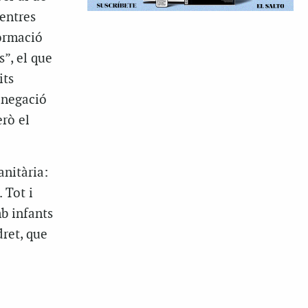
entres
formació
”, el que
its
denegació
rò el
anitària:
 Tot i
b infants
dret, que