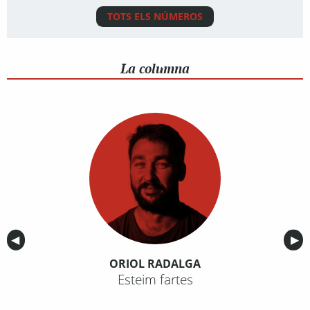
TOTS ELS NÚMEROS
La columna
Anterior
◀︎
Sig
▶︎
ORIOL RADALGA
Esteim fartes