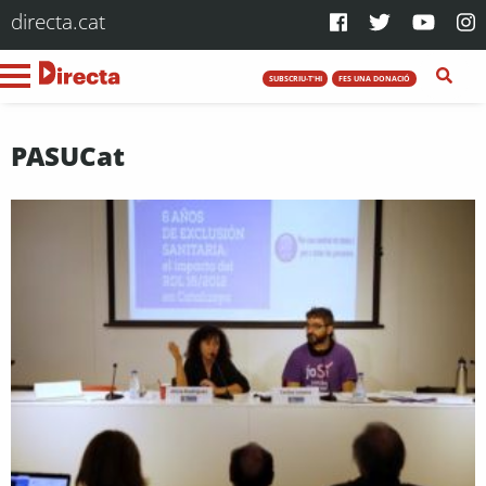
directa.cat
SUBSCRIU-T'HI
FES UNA DONACIÓ
PASUCat