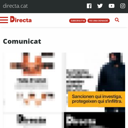
directa.cat
SUBSCRIU-T'HI
FES UNA DONACIÓ
Comunicat