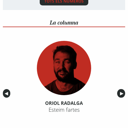
TOTS ELS NÚMEROS
La columna
Anterior
◀︎
Sig
▶︎
ORIOL RADALGA
Esteim fartes