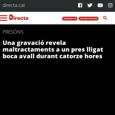
directa.cat
SUBSCRIU-T'HI
FES UNA DONACIÓ
PRESONS
Una gravació revela
maltractaments a un pres lligat
boca avall durant catorze hores