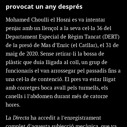
provocat un any després
Mohamed Choulli el Hosni es va intentar
penjar amb un llençol a la seva cel·la 36 del
Departament Especial de Règim Tancat (DERT)
de la presó de Mas d’Enric (el Catllar), el 31 de
maig de 2020. Sense retirar-li la bossa de
plàstic que duia lligada al coll, un grup de
funcionaris el van arrossegar pel passadís fins a
una cel·la de contenció. El pres va estar lligat
amb corretges boca avall pels turmells, els
canells i l’abdomen durant més de catorze
hores.
La
Directa
ha accedit a l’enregistrament
complet d’aquesta subjecció mecànica, que va