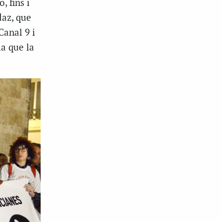
, fins i
daz, que
Canal 9 i
ia que la