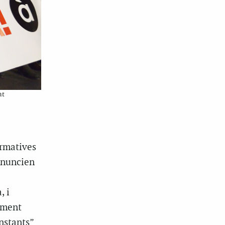
at
ormatives
enuncien
, i
ament
nstants”