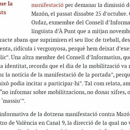
ue la
manifestació
per demanar la dimissió d
sts
Mazón, el passat dissabte 25 d’octubre. 
Ordaz, exmembre del Consell d’Informat
lingüista d’À Punt que a mitjan novemb
racte abans que suprimiren el seu lloc de treball, des
enta, ridícula i vergonyosa, perquè hem deixat d’exer
lic”. Una altra membre del Consell d’Informatius, qu
la identitat, recorda que el dia de la mobilització va
ar la notícia de la manifestació de la portada”, perq
això podia incitar a participar-hi”. Tal com relata, a
 “no informar sobre mobilitzacions, no donar xifres, 
 ‘massiu’”.
informativa de la dotzena manifestació contra Mazó
tro de València en Canal 9, la direcció de la qual no 