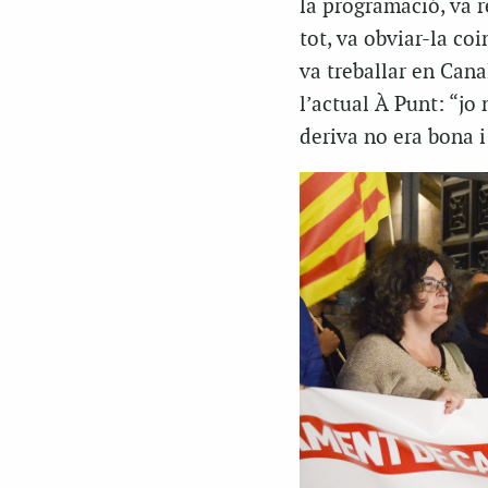
la programació, va re
tot, va obviar-la co
va treballar en Cana
l’actual À Punt: “jo 
deriva no era bona 