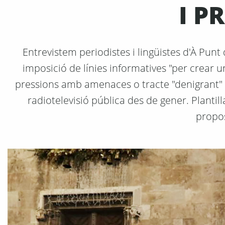
I P
Entrevistem periodistes i lingüistes d'À Pun
imposició de línies informatives "per crear un
pressions amb amenaces o tracte "denigrant" so
radiotelevisió pública des de gener. Plantill
propo