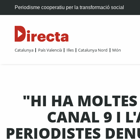
Periodisme cooperatiu per la transformació social
Catalunya
País Valencià
Illes
Catalunya Nord
Món
"HI HA MOLTES
CANAL 9 I L
PERIODISTES DE