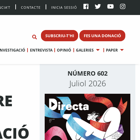
CIA’T
CONTACTE
INICIA SESSIÓ
SUBSCRIU-T'HI
FES UNA DONACIÓ
INVESTIGACIÓ
ENTREVISTA
OPINIÓ
GALERIES
PAPER
NÚMERO 602
Juliol 2026
RE
ACIÓ