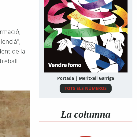
ormació,
lencià",
dent de la
treball
Portada | Meritxell Garriga
TOTS ELS NÚMEROS
La columna