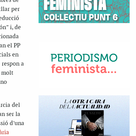
mbres de
llar per
reducció
ón” i, de
acionada
an el PP
ials en
o respon a
ó molt
 no
rcia del
an ser la
ssió d’una
ària