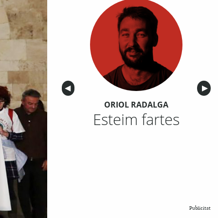
Anterior
◀︎
Sigu
▶︎
ORIOL RADALGA
Esteim fartes
Publicitat