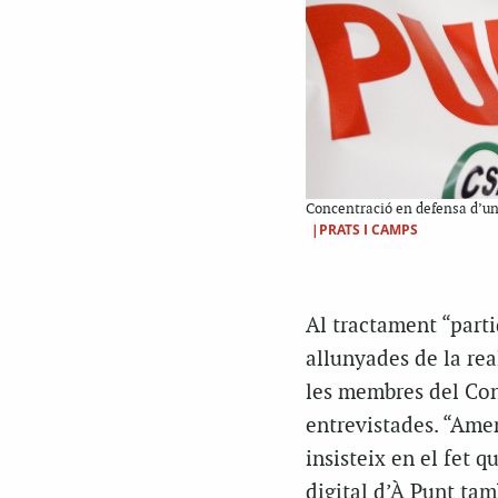
Concentració en defensa d’una 
|PRATS I CAMPS
Al tractament “parti
allunyades de la re
les membres del Cons
entrevistades. “Amen
insisteix en el fet 
digital d’À Punt ta