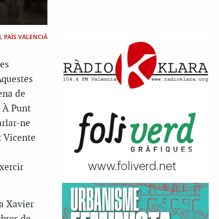
 PAÍS VALENCIÀ
ves
Aquestes
ena de
a À Punt
arlar-ne
t Vicente
xercir
ra Xavier