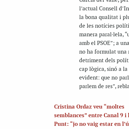
Garcia del Valle, pe
l’actual Consell d’I
la bona qualitat i pl
de les notícies polí
manera paral·lela, 
amb el PSOE”; a una 
no ha formulat una 
detriment dels polít
cap lògica, sinó a l
evident: que no parle
parlem de res”, rebla
Cristina Ordaz veu “moltes
semblances” entre Canal 9 i 
Punt: “jo no vaig estar en l’