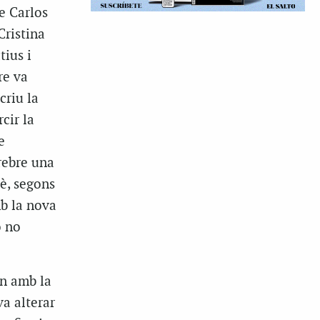
e Carlos
Cristina
ius i
re va
criu la
cir la
e
 rebre una
uè, segons
mb la nova
o no
n amb la
va alterar