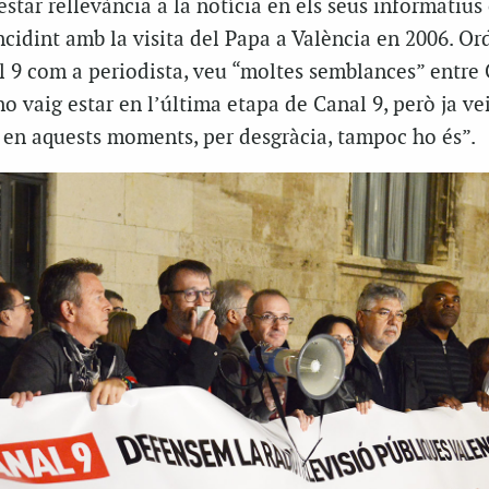
star rellevància a la notícia en els seus informatius o
incidint amb la visita del Papa a València en 2006. Or
l 9 com a periodista, veu “moltes semblances” entre 
no vaig estar en l’última etapa de Canal 9, però ja ve
i en aquests moments, per desgràcia, tampoc ho és”.