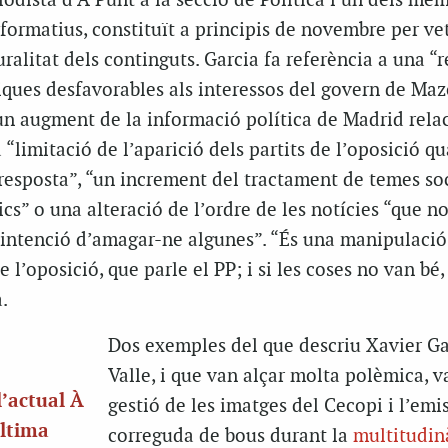
riodista d’À Punt a la secció de Política i un dels me
nformatius, constituït a principis de novembre per vet
uralitat dels continguts. Garcia fa referència a una “
tiques desfavorables als interessos del govern de Maz
“un augment de la informació política de Madrid rel
“limitació de l’aparició dels partits de l’oposició qu
resposta”, “un increment del tractament de temes soc
ics” o una alteració de l’ordre de les notícies “que n
a intenció d’amagar-ne algunes”. “És una manipulaci
 l’oposició, que parle el PP; i si les coses no van bé,
.
Dos exemples del que descriu Xavier Ga
Valle, i que van alçar molta polèmica, v
l’actual À
gestió de les imatges del Cecopi i l’emi
última
correguda de bous durant la
multitudin