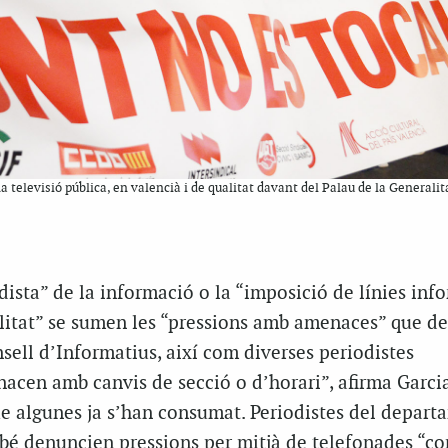
televisió pública, en valencià i de qualitat davant del Palau de la Generalit
dista” de la informació o la “imposició de línies inf
alitat” se sumen les “pressions amb amenaces” que d
ell d’Informatius, així com diverses periodistes
acen amb canvis de secció o d’horari”, afirma Garcia
que algunes ja s’han consumat. Periodistes del depart
mbé denuncien pressions per mitjà de telefonades “co