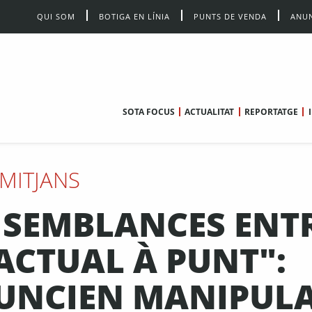
QUI SOM
BOTIGA EN LÍNIA
PUNTS DE VENDA
ANUN
SOTA FOCUS
ACTUALITAT
REPORTATGE
MITJANS
 SEMBLANCES ENT
'ACTUAL À PUNT":
NUNCIEN MANIPUL