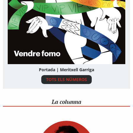
Portada | Meritxell Garriga
TOTS ELS NÚMEROS
La columna