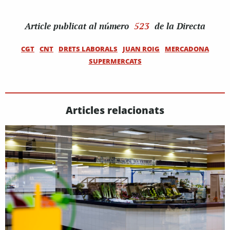
Article
publicat al número
523
de la Directa
CGT
CNT
DRETS LABORALS
JUAN ROIG
MERCADONA
SUPERMERCATS
Articles relacionats