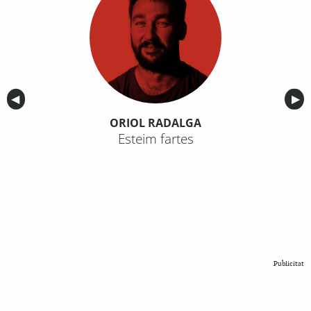
Anterior
◀︎
Sig
▶︎
ORIOL RADALGA
Esteim fartes
Publicitat