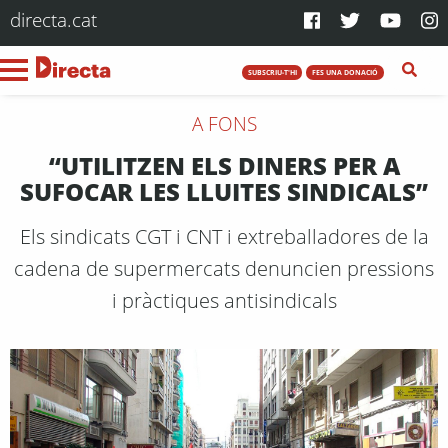
directa.cat
SUBSCRIU-T'HI
FES UNA DONACIÓ
A FONS
“UTILITZEN ELS DINERS PER A
SUFOCAR LES LLUITES SINDICALS”
Els sindicats CGT i CNT i extreballadores de la
cadena de supermercats denuncien pressions
i pràctiques antisindicals