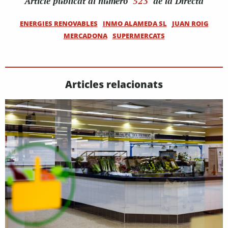
Article
publicat al número
523
de la Directa
ENERGIES RENOVABLES
INMO ALAMEDA SL
JUAN ROIG
MERCADONA
SUPERMERCATS
Articles relacionats