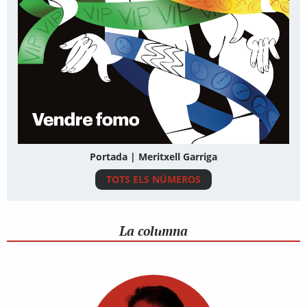
Portada | Meritxell Garriga
TOTS ELS NÚMEROS
La columna