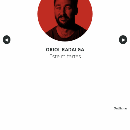
Anterior
◀︎
Sig
▶︎
ORIOL RADALGA
Esteim fartes
Publicitat