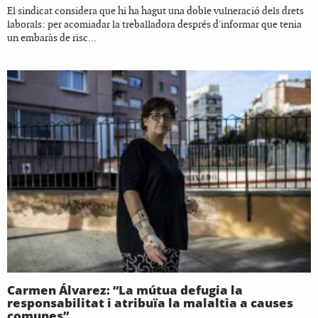
El sindicat considera que hi ha hagut una doble vulneració dels drets
laborals: per acomiadar la treballadora després d'informar que tenia
un embaràs de risc...
Carmen Álvarez: “La mútua defugia la
responsabilitat i atribuïa la malaltia a causes
comunes”