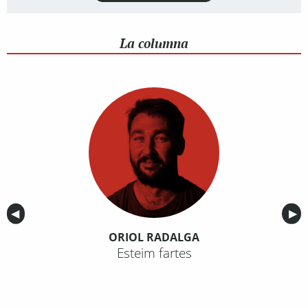
La columna
Anterior
◀︎
Sig
▶︎
ORIOL RADALGA
Esteim fartes