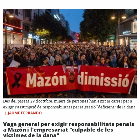
Des del passat 29 d'octubre, milers de persones han eixit al carrer per a
exigir l’assumpció de responsabilitats per la gestió “deficient” de la dana
|
JAUME FERRANDO
Vaga general per exigir responsabilitats penals
a Mazón i l'empresariat "culpable de les
víctimes de la dana"