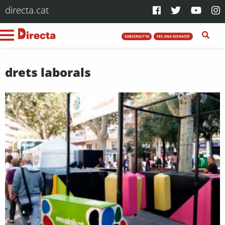
directa.cat
SUBSCRIU-T'HI
FES UNA DONACIÓ
drets laborals