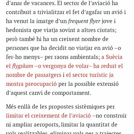
d’anar de vacances. El sector de l’aviació ha
contribuït a trivialitzar el fet d’agafar un avió i
ha venut la imatge d’un
frequent flyer
jove i
hedonista que viatja sovint a altres ciutats;
però també hi ha un creixent nombre de
persones que ha decidit no viatjar en avió –o
fer-ho menys– per raons ambientals;
a Suècia
el
flygskam
–o vergonya de volar– ha reduït el
nombre de passatgers
i
el sector turístic ja
mostra preocupació
per la possible extensió
d’aquest canvi de comportament.
Més enllà de les propostes sistèmiques per
limitar el creixement de l’aviació
–no construir
ni ampliar aeroports, limitar la quantitat de
vols realitzables, eliminar vols per a trajectes