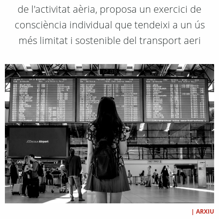
de l'activitat aèria, proposa un exercici de
consciència individual que tendeixi a un ús
més limitat i sostenible del transport aeri
|
ARXIU