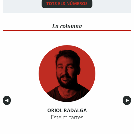
TOTS ELS NÚMEROS
La columna
Anterior
◀︎
Sig
▶︎
ORIOL RADALGA
Esteim fartes