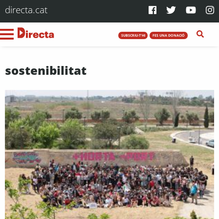
directa.cat
SUBSCRIU-T'HI
FES UNA DONACIÓ
sostenibilitat