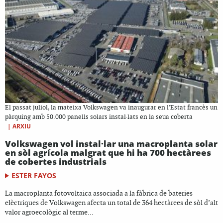
El passat juliol, la mateixa Volkswagen va inaugurar en l'Estat francès un
pàrquing amb 50.000 panells solars instal·lats en la seua coberta
|
ARXIU
Volkswagen vol instal·lar una macroplanta solar
en sòl agrícola malgrat que hi ha 700 hectàrees
de cobertes industrials
ESTER FAYOS
La macroplanta fotovoltaica associada a la fàbrica de bateries
elèctriques de Volkswagen afecta un total de 364 hectàrees de sòl d’alt
valor agroecològic al terme...