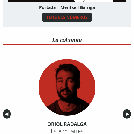
Portada | Meritxell Garriga
TOTS ELS NÚMEROS
La columna
Anterior
◀︎
Sig
▶︎
ORIOL RADALGA
Esteim fartes