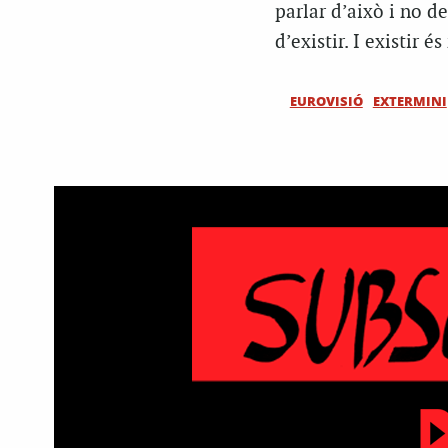
parlar d’això i no d
d’existir. I existir és 
EUROVISIÓ
EXTERMINI