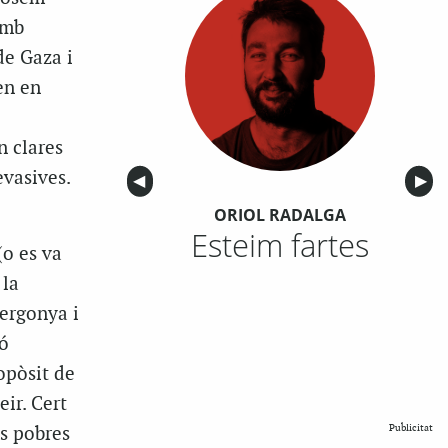
amb
de Gaza i
en en
ó
n clares
evasives.
Anterior
◀︎
Sigu
▶︎
.
ORIOL RADALGA
Esteim fartes
(o es va
 la
vergonya i
ió
opòsit de
eir. Cert
Publicitat
os pobres