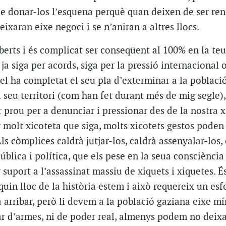
e donar-los l’esquena perquè quan deixen de ser ren
eixaran eixe negoci i se n’aniran a altres llocs.
berts i és complicat ser conseqüent al 100% en la teu
ja siga per acords, siga per la pressió internacional o
ael ha completat el seu pla d’exterminar a la poblaci
l seu territori (com han fet durant més de mig segle
r prou per a denunciar i pressionar des de la nostra x
r molt xicoteta que siga, molts xicotets gestos poden 
 còmplices caldrà jutjar-los, caldrà assenyalar-los, 
pública i política, que els pese en la seua consciènci
 suport a l’assassinat massiu de xiquets i xiquetes. És
uin lloc de la història estem i això requereix un esfo
 arribar, però li devem a la població gaziana eixe mí
ar d’armes, ni de poder real, almenys podem no deixa