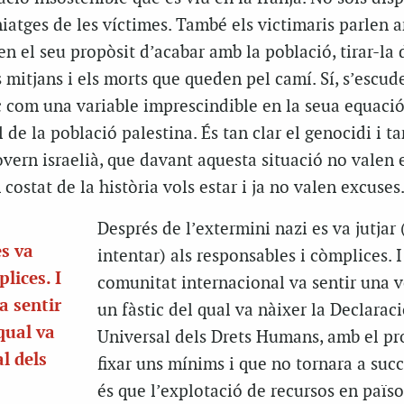
iatges de les víctimes. També els victimaris parlen 
n el seu propòsit d’acabar amb la població, tirar-la 
s mitjans i els morts que queden pel camí. Sí, s’escud
com una variable imprescindible en la seua equaci
 de la població palestina. És tan clar el genocidi i ta
overn israelià, que davant aquesta situació no valen 
 costat de la història vols estar i ja no valen excuses
Després de l’extermini nazi es va jutjar 
es va
intentar) als responsables i còmplices. I
lices. I
comunitat internacional va sentir una 
a sentir
un fàstic del qual va nàixer la Declarac
qual va
Universal dels Drets Humans, amb el pr
l dels
fixar uns mínims i que no tornara a succ
és que l’explotació de recursos en païs