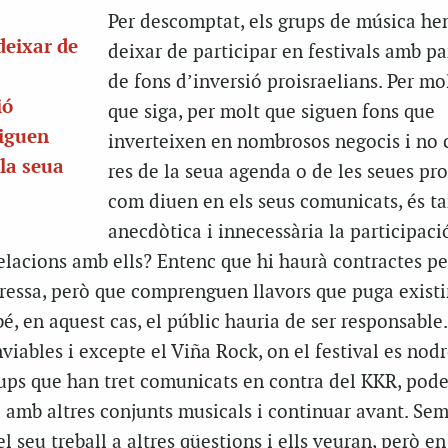
Per descomptat, els grups de música h
deixar de
deixar de participar en festivals amb pa
de fons d’inversió proisraelians. Per m
ió
que siga, per molt que siguen fons que
siguen
inverteixen en nombrosos negocis i no 
 la seua
res de la seua agenda o de les seues pro
com diuen en els seus comunicats, és t
anecdòtica i innecessària la participaci
elacions amb ells? Entenc que hi haurà contractes pe
ressa, però que comprenguen llavors que puga existi
é, en aquest cas, el públic hauria de ser responsable.
iables i excepte el Viña Rock, on el festival es nodr
ups que han tret comunicats en contra del KKR, pod
 amb altres conjunts musicals i continuar avant. Sem
 seu treball a altres qüestions i ells veuran, però en