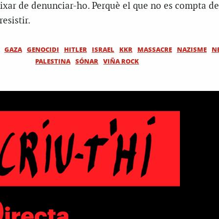
eixar de denunciar-ho. Perquè el que no es compta de
resistir.
GAZA
GENOCIDI
HITLER
ISRAEL
KKR
MASSACRE
NAZISME
N
PALESTINA
SÓNAR
VIÑA ROCK