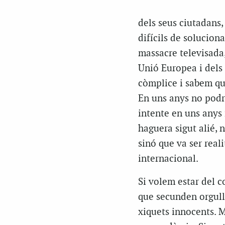
dels seus ciutadans, 
difícils de solucion
massacre televisada,
Unió Europea i dels 
còmplice i sabem que
En uns anys no podrà
intente en uns anys 
haguera sigut alié, 
sinó que va ser real
internacional.
Si volem estar del c
que secunden orgull
xiquets innocents. M’