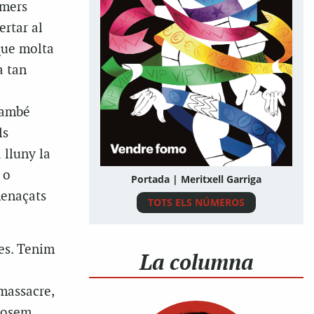
imers
ertar al
que molta
a tan
també
ls
 lluny la
 o
Portada | Meritxell Garriga
menaçats
TOTS ELS NÚMEROS
res. Tenim
La columna
massacre,
sposem