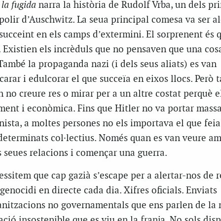
 la fugida
narra la història de Rudolf Vrba, un dels pr
polir d’Auschwitz. La seua principal comesa va ser al
succeint en els camps d’extermini. El sorprenent és 
. Existien els incrèduls que no pensaven que una cos
 També la propaganda nazi (i dels seus aliats) es van
rar i edulcorar el que succeïa en eixos llocs. Però 
n no creure res o mirar per a un altre costat perquè e
ment i econòmica. Fins que Hitler no va portar massa
ista, a moltes persones no els importava el que feia
determinats col·lectius. Només quan es van veure a
es seues relacions i començar una guerra.
essitem que cap gazià s’escape per a alertar-nos de 
genocidi en directe cada dia. Xifres oficials. Enviats
ganitzacions no governamentals que ens parlen de la 
uació insostenible que es viu en la franja. No sols di