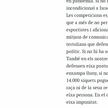
en pandèmia. Si no 
incondicional a Isra
Les competicions esp
que a més de no per
esportistes i aficio
mitjans de comunicac
tertulians que defen
polític. Si no hi ha
També en els nostre
defensen eixa postura
enxampa lluny, si n
14.000 xiquets pugu
raça ni de la seua r
eixa persona. En el 
eixa impunitat.