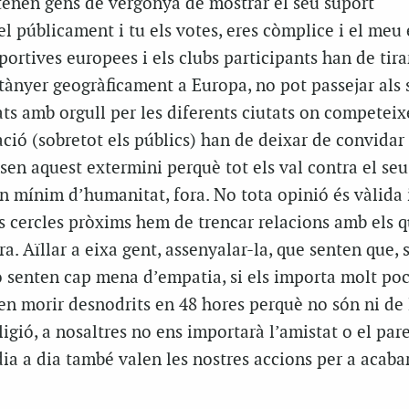
tenen gens de vergonya de mostrar el seu suport
el públicament i tu els votes, eres còmplice i el meu
ortives europees i els clubs participants han de tirar
tànyer geogràficament a Europa, no pot passejar als 
nats amb orgull per les diferents ciutats on competeix
ió (sobretot els públics) han de deixar de convidar
sen aquest extermini perquè tot els val contra el seu
 un mínim d’humanitat, fora. No tota opinió és vàlida 
s cercles pròxims hem de trencar relacions amb els q
. Aïllar a eixa gent, assenyalar-la, que senten que, s
o senten cap mena d’empatia, si els importa molt po
en morir desnodrits en 48 hores perquè no són ni de 
eligió, a nosaltres no ens importarà l’amistat o el pa
dia a dia també valen les nostres accions per a acab