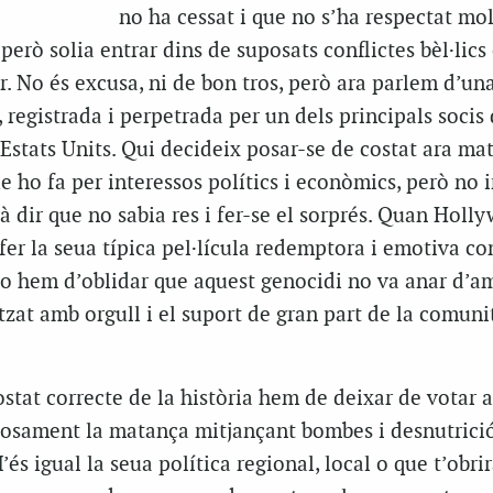
no ha cessat i que no s’ha respectat mol
però solia entrar dins de suposats conflictes bèl·lics
ar. No és excusa, ni de bon tros, però ara parlem d’un
 registrada i perpetrada per un dels principals socis 
Estats Units. Qui decideix posar-se de costat ara mat
 ho fa per interessos polítics i econòmics, però no 
 dir que no sabia res i fer-se el sorprés. Quan Holl
fer la seua típica pel·lícula redemptora i emotiva com
no hem d’oblidar que aquest genocidi no va anar d’a
itzat amb orgull i el suport de gran part de la comuni
ostat correcte de la història hem de deixar de votar a
osament la matança mitjançant bombes i desnutrici
és igual la seua política regional, local o que t’obrir