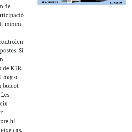
em de
rticipació
olt mínim
controlen
postes. Si
an
ó de KKR,
l mig o
r boicot
 Les
eix
en
pre hi
 eixe cas,