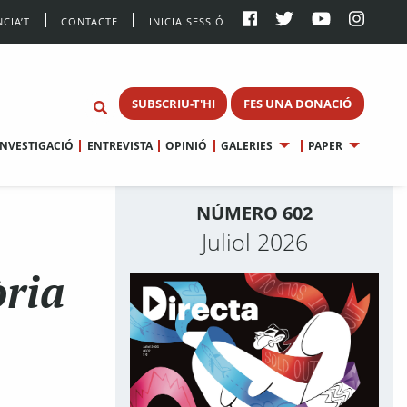
CIA’T
CONTACTE
INICIA SESSIÓ
SUBSCRIU-T'HI
FES UNA DONACIÓ
INVESTIGACIÓ
ENTREVISTA
OPINIÓ
GALERIES
PAPER
NÚMERO 602
Juliol 2026
òria