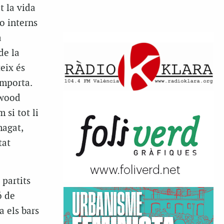
t la vida
 o interns
a
de la
eix és
importa.
ywood
 si tot li
magat,
tat
 partits
ó de
a els bars