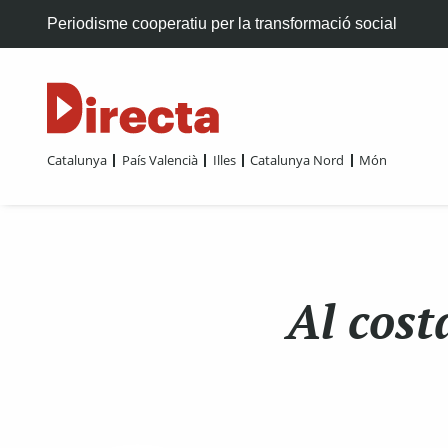
Periodisme cooperatiu per la transformació social
Catalunya
País Valencià
Illes
Catalunya Nord
Món
Al cost