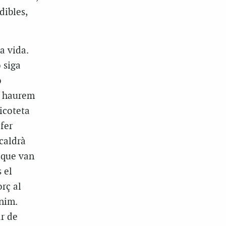
dibles,
a vida.
 siga
ó
), haurem
icoteta
fer
caldrà
a que van
 el
rç al
nim.
r de