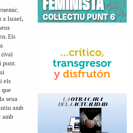
 enemic.
 a Israel,
seus
en. Els
 a
 rival
i punt.
ui
i els
c que
la seua
rentiu amb
ar amb