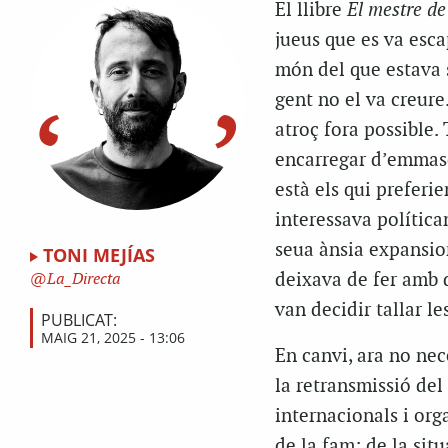
El llibre
El mestre de
jueus que es va esca
món del que estava 
gent no el va creure
atroç fora possible.
encarregar d’emmasca
està els qui preferie
interessava política
seua ànsia expansion
TONI MEJÍAS
deixava de fer amb 
La_Directa
van decidir tallar l
PUBLICAT:
MAIG 21, 2025 - 13:06
En canvi, ara no nec
la retransmissió del 
internacionals i or
de la fam; de la sit