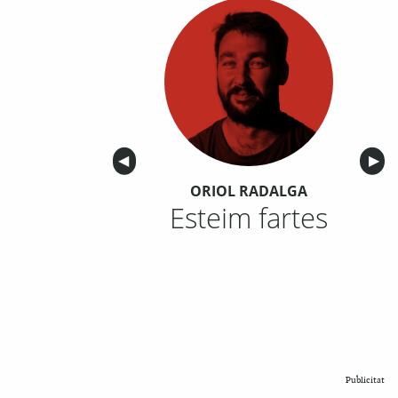
Anterior
◀︎
Sigu
▶︎
ORIOL RADALGA
Esteim fartes
Publicitat