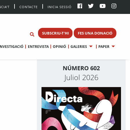
CIA’T
CONTACTE
INICIA SESSIÓ
SUBSCRIU-T'HI
FES UNA DONACIÓ
INVESTIGACIÓ
ENTREVISTA
OPINIÓ
GALERIES
PAPER
NÚMERO 602
Juliol 2026