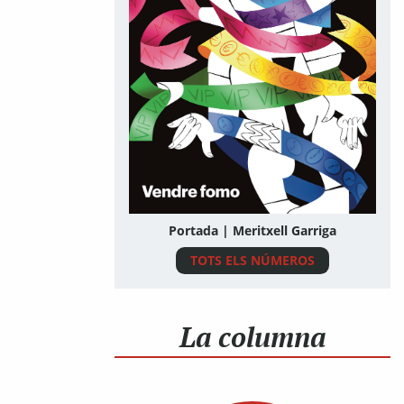
Portada | Meritxell Garriga
TOTS ELS NÚMEROS
La columna