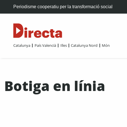
Periodisme cooperatiu per la transformació social
Catalunya
País Valencià
Illes
Catalunya Nord
Món
Botiga en línia