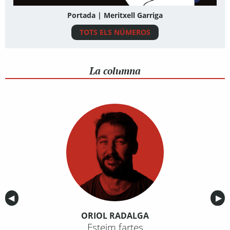
Portada | Meritxell Garriga
TOTS ELS NÚMEROS
La columna
Anterior
◀︎
Sig
▶︎
ORIOL RADALGA
Esteim fartes