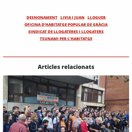
DESNONAMENT
LIVIA I JUAN
LLOGUER
OFICINA D’HABITATGE POPULAR DE GRÀCIA
SINDICAT DE LLOGATERES I LLOGATERS
TSUNAMI PER L'HABITATGE
Articles relacionats