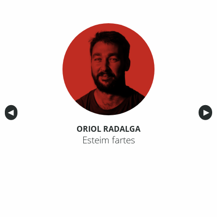
Anterior
◀︎
Sig
▶︎
ORIOL RADALGA
Esteim fartes