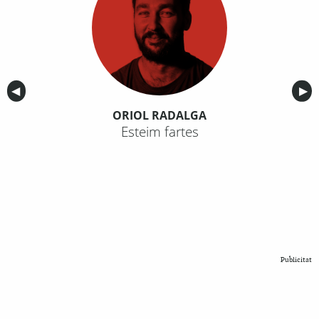
Anterior
◀︎
Sig
▶︎
ORIOL RADALGA
Esteim fartes
Publicitat