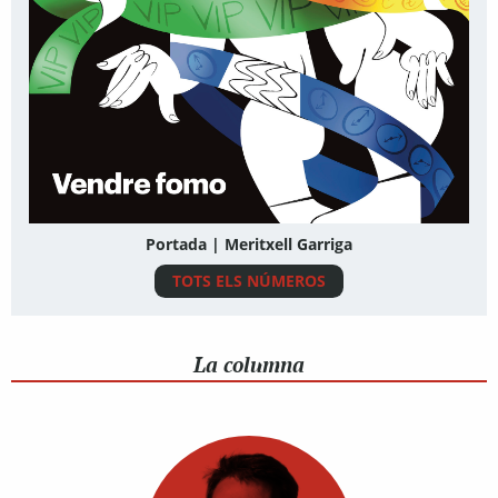
Portada | Meritxell Garriga
TOTS ELS NÚMEROS
La columna