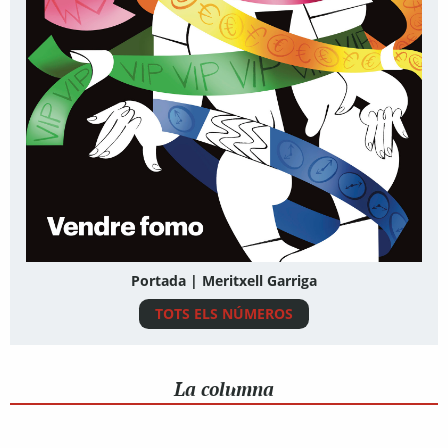
Portada | Meritxell Garriga
TOTS ELS NÚMEROS
La columna