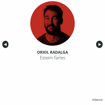
Anterior
◀︎
Sig
▶︎
ORIOL RADALGA
Esteim fartes
Publicitat