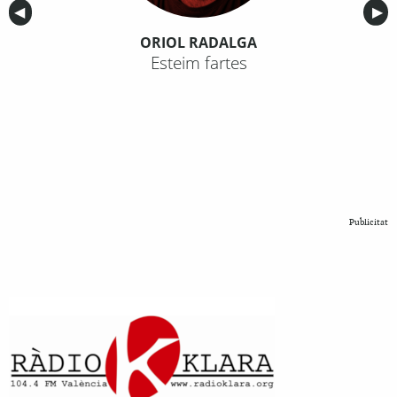
Anterior
◀︎
Sig
▶︎
ORIOL RADALGA
Esteim fartes
Publicitat