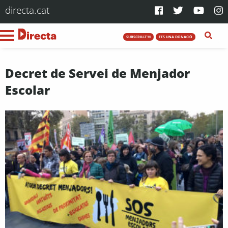
directa.cat
SUBSCRIU-T'HI
FES UNA DONACIÓ
Decret de Servei de Menjador
Escolar