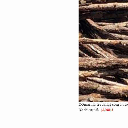
L’Omar ha treballat com a auxil
|ARXIU
B2 de català