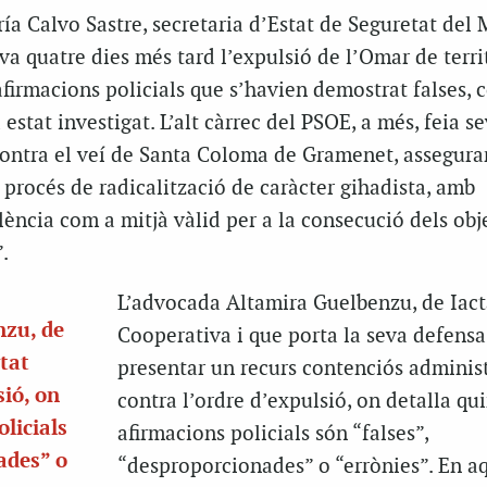
ía Calvo Sastre, secretaria d’Estat de Seguretat del 
ava quatre dies més tard l’expulsió de l’Omar de terri
afirmacions policials que s’havien demostrat falses, 
 estat investigat. L’alt càrrec del PSOE, a més, feia se
 contra el veí de Santa Coloma de Gramenet, assegura
procés de radicalització de caràcter gihadista, amb
lència com a mitjà vàlid per a la consecució dels obj
.
L’advocada Altamira Guelbenzu, de Iact
nzu, de
Cooperativa i que porta la seva defensa
tat
presentar un recurs contenciós adminis
sió, on
contra l’ordre d’expulsió, on detalla qu
licials
afirmacions policials són “falses”,
ades” o
“desproporcionades” o “errònies”. En a