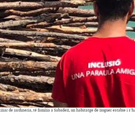
iar de jardineria, té família a Sabadell, un habitatge de lloguer estable i s’ha