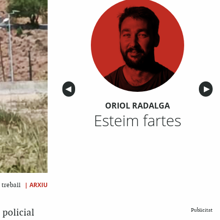
Anterior
◀︎
Sigu
▶︎
ORIOL RADALGA
Esteim fartes
|
ARXIU
 treball
Publicitat
policial