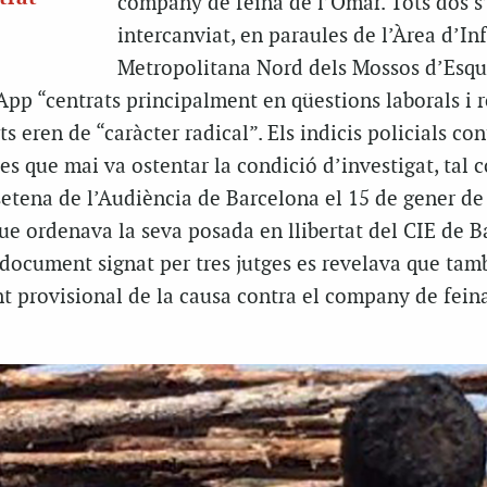
company de feina de l’Omar. Tots dos s
intercanviat, en paraules de l’Àrea d’I
Metropolitana Nord dels Mossos d’Esqu
p “centrats principalment en qüestions laborals i r
s eren de “caràcter radical”. Els indicis policials con
es que mai va ostentar la condició d’investigat, tal 
setena de l’Audiència de Barcelona el 15 de gener de
ue ordenava la seva posada en llibertat del CIE de B
l document signat per tres jutges es revelava que tam
nt provisional de la causa contra el company de fein