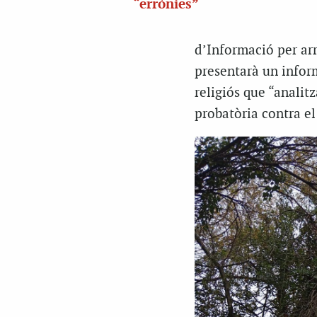
“errònies”
d’Informació per arr
presentarà un inform
religiós que “analit
probatòria contra el