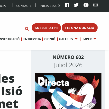
CIA’T
CONTACTE
INICIA SESSIÓ
SUBSCRIU-T'HI
FES UNA DONACIÓ
INVESTIGACIÓ
ENTREVISTA
OPINIÓ
GALERIES
PAPER
NÚMERO 602
Juliol 2026
des
ulsió
net