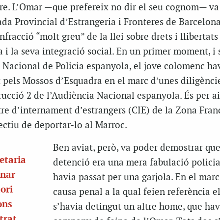
re. L’Omar —que prefereix no dir el seu cognom— va
ada Provincial d’Estrangeria i Fronteres de Barcelona
racció “molt greu” de la llei sobre drets i llibertats
 i la seva integració social. En un primer moment, i
 Nacional de Policia espanyola, el jove colomenc hav
t pels Mossos d’Esquadra en el marc d’unes diligènci
trucció 2 de l’Audiència Nacional espanyola. És per a
ntre d’internament d’estrangers (CIE) de la Zona Fran
ctiu de deportar-lo al Marroc.
Ben aviat, però, va poder demostrar que
etaria
detenció era una mera fabulació policia
enar
havia passat per una garjola. En el marc
ori
causa penal a la qual feien referència el
ons
s’havia detingut un altre home, que hav
trat