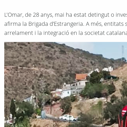
L'Omar, de 28 anys, mai ha estat detingut o inve
afirma la Brigada d’Estrangeria. A més, entitat
arrelament i la integració en la societat catalan