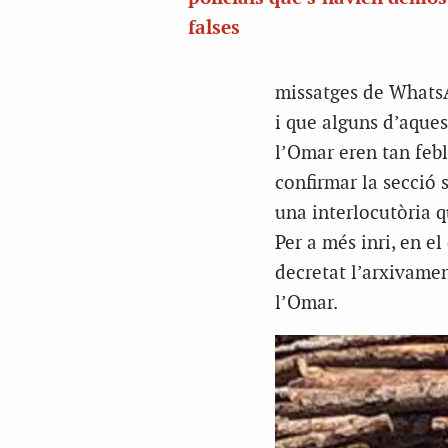
falses
missatges de WhatsAp
i que alguns d’aquest
l’Omar eren tan febl
confirmar la secció 
una interlocutòria q
Per a més inri, en e
decretat l’arxivame
l’Omar.