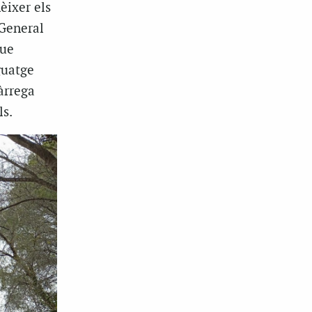
èixer els
 General
que
guatge
àrrega
ls.