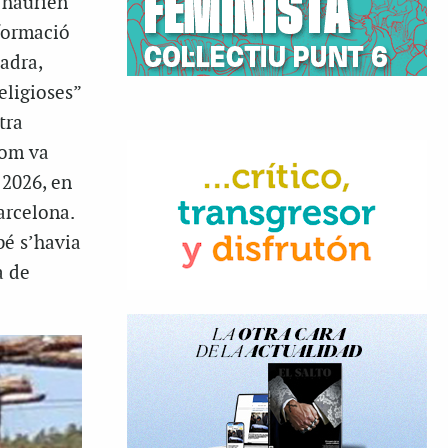
’haurien
nformació
adra,
eligioses”
tra
com va
 2026, en
arcelona.
bé s’havia
a de