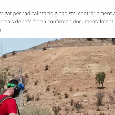
stigat per radicalització gihadista, contràriament 
s socials de referència confirmen documentalment 
a