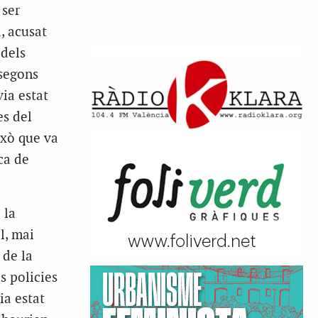
 ser
, acusat
 dels
 segons
ia estat
es del
ixò que va
ca de
 la
l, mai
 de la
s policies
ia estat