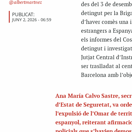
albertmartnez
des del 3 de desemb
detingut per la Brig
PUBLICAT:
JUNY 2, 2026 - 06:59
d’haver comès una inf
estrangers a Espanya
els informes del Cos
detingut i investiga
Jutjat Central d’Ins
ser traslladat al ce
Barcelona amb l’obje
Ana María Calvo Sastre, secr
d’Estat de Seguretat, va ord
l’expulsió de l’Omar de territ
espanyol, reiterant afirmaci
policials que s’havien demos