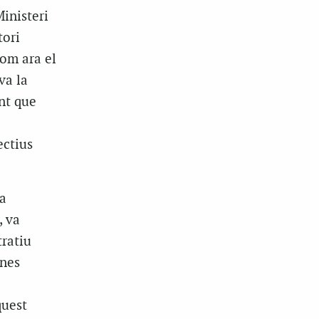
Ministeri
tori
com ara el
va la
nt que
ectius
a
, va
tratiu
ines
quest