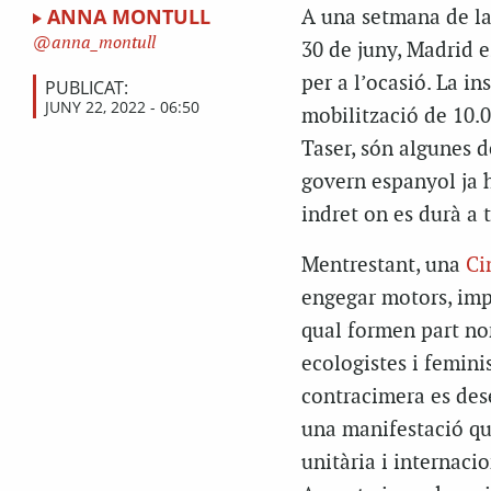
ANNA MONTULL
A una setmana de la 
anna_montull
30 de juny, Madrid e
per a l’ocasió. La in
PUBLICAT:
JUNY 22, 2022 - 06:50
mobilització de 10.0
Taser, són algunes d
govern espanyol ja h
indret on es durà a 
Mentrestant, una
Ci
engegar motors, imp
qual formen part nom
ecologistes i feminis
contracimera es des
una manifestació qu
unitària i internaci