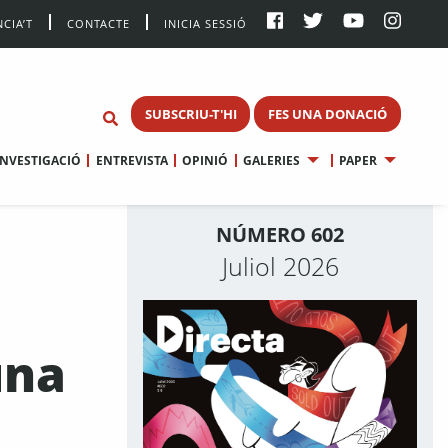
CIA’T
CONTACTE
INICIA SESSIÓ
SUBSCRIU-T'HI
FES UNA DONACIÓ
INVESTIGACIÓ
ENTREVISTA
OPINIÓ
GALERIES
PAPER
NÚMERO 602
Juliol 2026
una