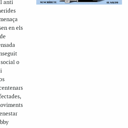
l anti
erides
amenaça
sen en els
 de
fensada
nseguit
social o
i
os
 centenars
fectades,
moviments
enestar
obby