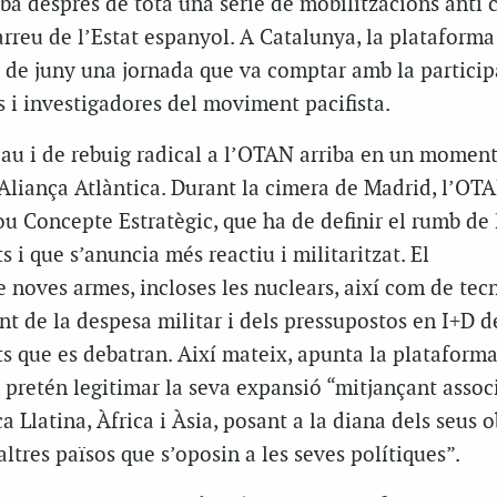
ba després de tota una sèrie de mobilitzacions anti 
arreu de l’Estat espanyol. A Catalunya, la platafor
8 de juny una jornada que va comptar amb la particip
 i investigadores del moviment pacifista.
pau i de rebuig radical a l’OTAN arriba en un momen
’Aliança Atlàntica. Durant la cimera de Madrid, l’OT
ou Concepte Estratègic, que ha de definir el rumb de 
 i que s’anuncia més reactiu i militaritzat. El
noves armes, incloses les nuclears, així com de tec
nt de la despesa militar i dels pressupostos en I+D 
ts que es debatran. Així mateix, apunta la platafor
 pretén legitimar la seva expansió “mitjançant assoc
 Llatina, Àfrica i Àsia, posant a la diana dels seus o
 altres països que s’oposin a les seves polítiques”.