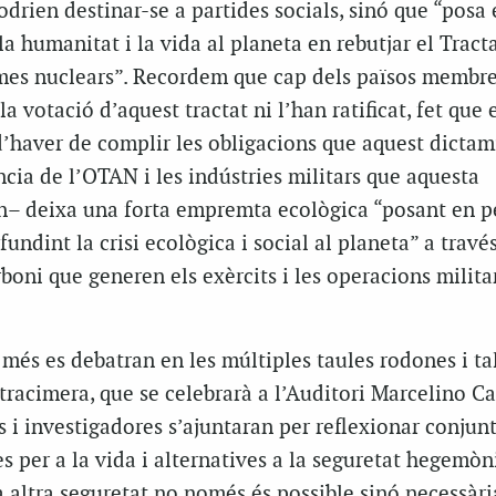
rien destinar-se a partides socials, sinó que “posa e
la humanitat i la vida al planeta en rebutjar el Tracta
rmes nuclears”. Recordem que cap dels països membre
la votació d’aquest tractat ni l’han ratificat, fet que 
’haver de complir les obligacions que aquest dictam
ència de l’OTAN i les indústries militars que aquesta
n– deixa una forta empremta ecològica “posant en per
undint la crisi ecològica i social al planeta” a través
oni que generen els exèrcits i les operacions militar
 més es debatran en les múltiples taules rodones i ta
ntracimera, que se celebrarà a l’Auditori Marcelino 
s i investigadores s’ajuntaran per reflexionar conju
es per a la vida i alternatives a la seguretat hegemòni
 altra seguretat no només és possible sinó necessària