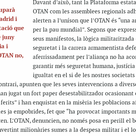
Davant d’això, tant la Plataforma estata
luparà
OTAN com les assemblees regionals adh
adrid i
alerten a l’uníson que l’OTAN és “una 
ació que
per la pau mundial”. Segons que expres
e juny
seus manifestos, la lògica militaritzada
a i
seguretat i la carrera armamentista de
“OTAN no,
aferrissadament per l’aliança no ha aco
garantir més seguretat humana, justícia 
igualtat en el si de les nostres societats 
ontrari, apunten que les seves intervencions a divers
han jugat un fort paper desestabilitzador ocasionant
ferits” i han enquistat en la misèria les poblacions a
es ja empobrides, fet que “ha provocat importants 
ten. L’OTAN, denuncien, no només posa en perill el b
nvertint milionàries sumes a la despesa militar i el l