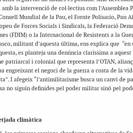
 amb la intervenció de col·lectius com l’Assemblea 
 Consell Mundial de la Pau, el Frente Polisario, Pan A
peu de Forces Socials i Sindicals, la Federació Dem
es (FDIM) o la Internacional de Resistents a la Guer
lasco, militant d’aquesta última, ens explica que “en
uesta, es planteja una denúncia claríssima a aquest 
e patriarcal i colonial que representa l’OTAN, alian
a engreixant el negoci de la guerra a costa de la vida
ta”. I afegeix “l’antimilitarisme busca un canvi de 
sa no siguin definides pel poder militar sinó pel pod
tjada climàtica