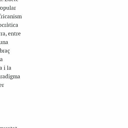
Popular
fricanism
ocràtica
ra, entre
 una
braç
ça
 i la
paradigma
er