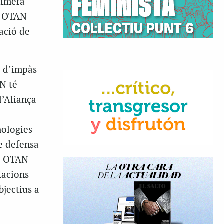
cimera
ma OTAN
ació de
t d’impàs
AN té
l’Aliança
nologies
de defensa
ma OTAN
iacions
bjectius a