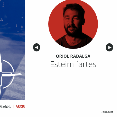
Anterior
◀︎
Sigu
▶︎
ORIOL RADALGA
Esteim fartes
|
ARXIU
 Madrid.
Publicitat