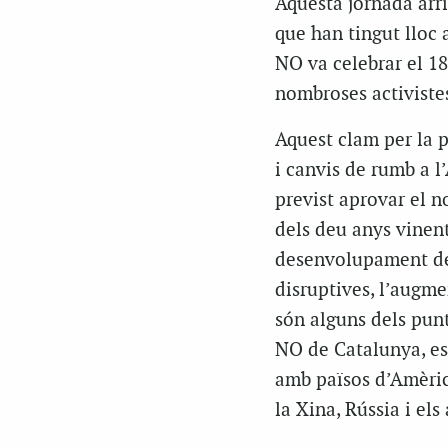
Aquesta jornada arri
que han tingut lloc 
NO va celebrar el 1
nombroses activistes
Aquest clam per la 
i canvis de rumb a l
previst aprovar el n
dels deu anys vinents
desenvolupament de 
disruptives, l’augme
són alguns dels pun
NO de Catalunya, es
amb països d’Amèrica
la Xina, Rússia i els