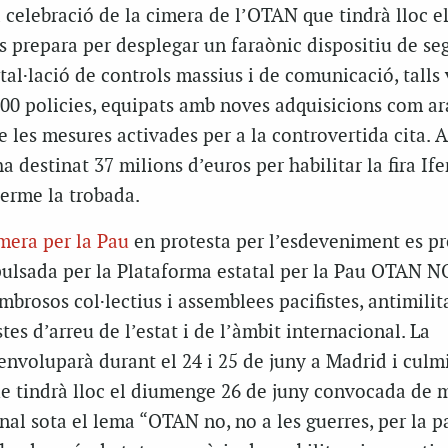
celebració de la cimera de l’OTAN que tindrà lloc el 
s prepara per desplegar un faraònic dispositiu de se
stal·lació de controls massius i de comunicació, talls v
00 policies, equipats amb noves adquisicions com ar
e les mesures activades per a la controvertida cita. A
a destinat 37 milions d’euros per habilitar la fira If
terme la trobada.
mera per la Pau
en protesta per l’esdeveniment es pr
ulsada per la Plataforma estatal per la Pau OTAN NO
brosos col·lectius i assemblees pacifistes, antimilita
tes d’arreu de l’estat i de l’àmbit internacional. La
envoluparà durant el 24 i 25 de juny a Madrid i cul
e tindrà lloc el diumenge 26 de juny convocada de 
onal sota el lema “OTAN no, no a les guerres, per la p