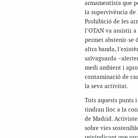
armamentista que pod
la supervivència de 
Prohibició de les a
l’OTAN va assistir a 
permet abstenir-se d
altra banda, l’exist
salvaguarda –alerte
medi ambient i aprof
contaminació de carb
la seva activitat.
Tots aquests punts i
tindran lloc a la co
de Madrid. Activiste
sobre vies sostenibl
reivindicant que una