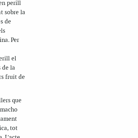
n perill
t sobre la
s de
els
ina. Per
ill el
 de la
s fruit de
llers que
Camacho
ntament
ca, tot
. L’acte