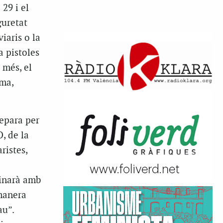
29 i el
guretat
iaris o la
a pistoles
 més, el
ema,
epara per
, de la
ristes,
minarà amb
manera
au”.