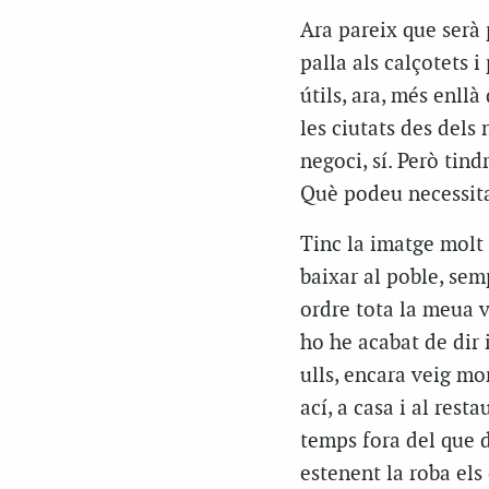
Ara pareix que serà 
palla als calçotets 
útils, ara, més enll
les ciutats des dels
negoci, sí. Però tin
Què podeu necessita
Tinc la imatge molt 
baixar al poble, sem
ordre tota la meua v
ho he acabat de dir 
ulls, encara veig mo
ací, a casa i al resta
temps fora del que d
estenent la roba els 