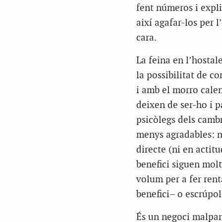
fent números i expli
així agafar-los per 
cara.
La feina en l’hostal
la possibilitat de c
i amb el morro calen
deixen de ser-ho i pa
psicòlegs dels cambr
menys agradables: no
directe (ni en actit
benefici siguen molt
volum per a fer rent
benefici– o escrúpol
És un negoci malpari