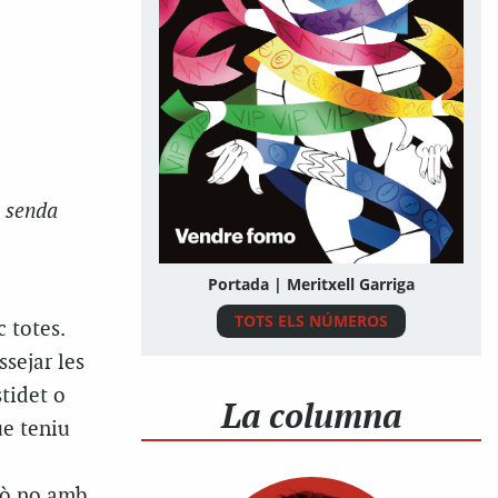
à senda
Portada | Meritxell Garriga
TOTS ELS NÚMEROS
c totes.
sejar les
tidet
o
La columna
ue teniu
rò no amb