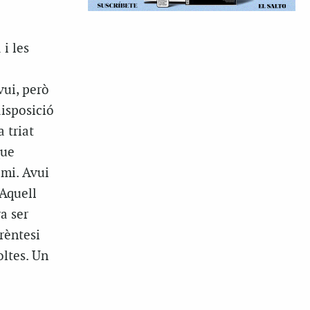
i les
vui, però
isposició
 triat
que
mi. Avui
 Aquell
a ser
rèntesi
oltes. Un