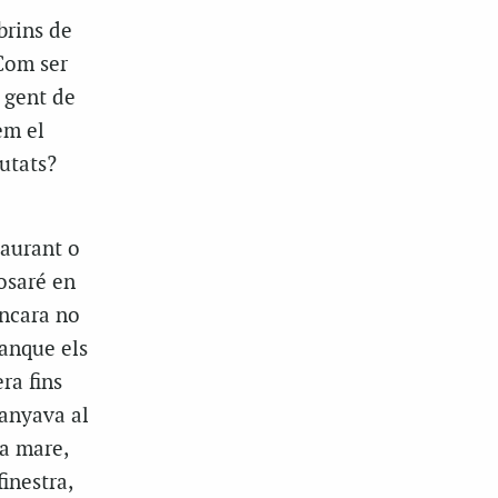
brins de
 Com ser
a gent de
em el
iutats?
taurant o
osaré en
encara no
tanque els
ra fins
uanyava al
ma mare,
inestra,