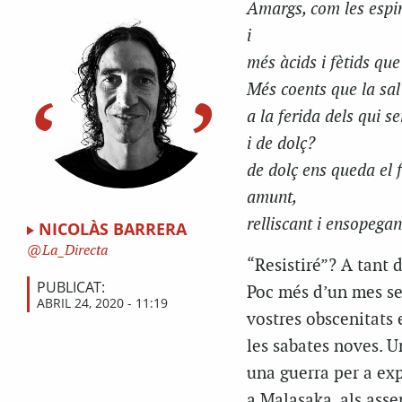
Amargs, com les espin
i
més àcids i fètids que
Més coents que la sal 
a la ferida dels qui 
i de dolç?
de dolç ens queda el 
amunt,
relliscant i ensopegant
NICOLÀS BARRERA
La_Directa
“Resistiré”? A tant d
PUBLICAT:
Poc més d’un mes sen
ABRIL 24, 2020 - 11:19
vostres obscenitats 
les sabates noves. U
una guerra per a exp
a
Malasaka
, als ass