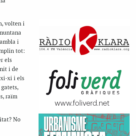
 ha
, volten i
ramuntana
rambla i
mplin tot:
r els
nit i de
u
xi-xi
i
els
 gatets,
s, raïm
itat? No