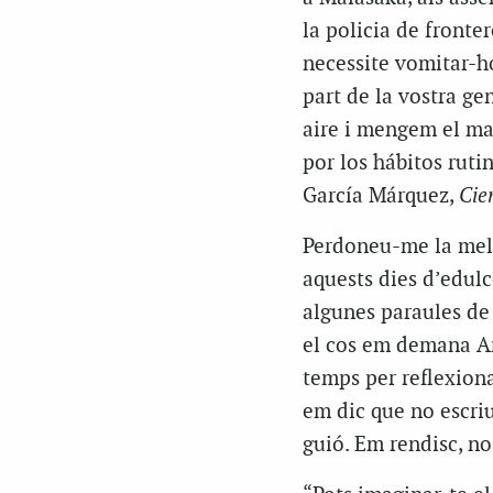
la policia de fronter
necessite vomitar-h
part de la vostra ge
aire i mengem el mat
por
los
hábitos
ruti
García Márquez,
Cie
Perdoneu-me la melo
aquests dies d’edulc
algunes paraules de
el cos em demana Amè
temps per reflexiona
em dic que no escriu
guió. Em rendisc, no