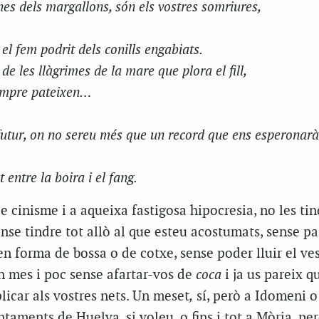
es dels margallons, són els vostres somriures,
 el fem podrit dels conills engabiats.
de les llàgrimes de la mare que plora el fill,
sempre pateixen…
futur, on no sereu més que un record que ens esperonar
 entre la boira i el fang.
e cinisme i a aqueixa fastigosa hipocresia, no les tin
se tindre tot allò al que esteu acostumats, sense pas
en forma de bossa o de cotxe, sense poder lluir el
ves
n mes i poc sense afartar-vos de
coca
i ja us pareix q
licar als vostres nets. Un
meset
,
sí, però a
Idomeni
o
entaments de Huelva, si voleu, o fins i tot a
Mòria
, pe