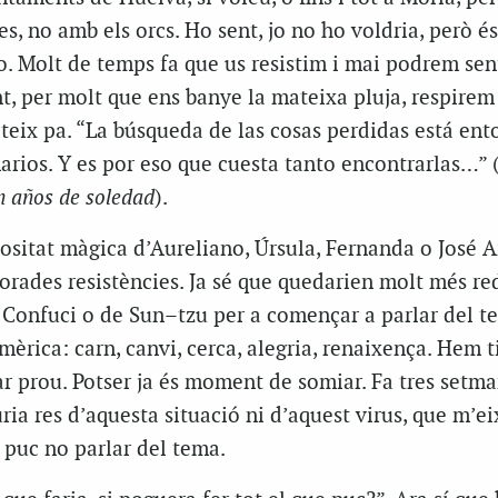
es, no amb els orcs. Ho sent, jo no ho voldria, però é
o. Molt de temps fa que us resistim i mai podrem sen
nt, per molt que ens banye la mateixa pluja, respirem
eix pa. “
La
búsqueda
de las cosas perdidas está ent
narios.
Y
es
por
eso
que cuesta
tanto
encontrarlas
…” 
n años de soledad
).
sitat màgica d’
Aureliano
, Úrsula,
Fernanda
o José
A
orades resistències. Ja sé que quedarien molt més r
 Confuci o de
Sun
–
tzu
per a començar a parlar del t
rica: carn, canvi, cerca, alegria, renaixença. Hem t
r prou. Potser ja és moment de somiar. Fa tres setm
ria res d’aquesta situació ni d’aquest virus, que m’ei
 puc no parlar del tema.