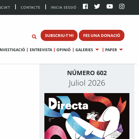
CIA’T
CONTACTE
INICIA SESSIÓ
SUBSCRIU-T'HI
FES UNA DONACIÓ
INVESTIGACIÓ
ENTREVISTA
OPINIÓ
GALERIES
PAPER
NÚMERO 602
Juliol 2026