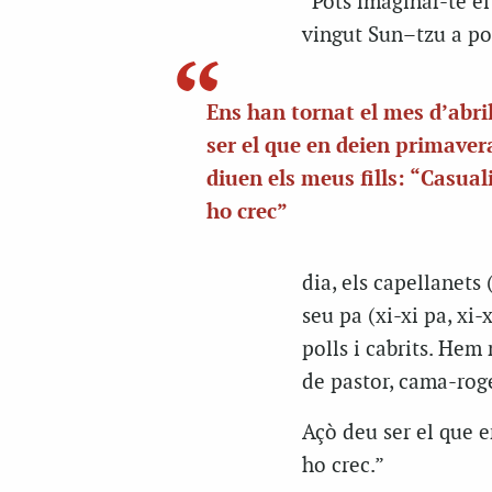
“Pots imaginar-te el 
vingut
Sun
–
tzu
a po
Ens han tornat el mes d’abri
ser el que en deien primave
diuen els meus fills: “Casual
ho crec”
dia, els capellanets 
seu pa
(
xi-xi pa, xi-
polls i cabrits. Hem
de pastor, cama-roge
Açò deu ser el que e
ho crec.”