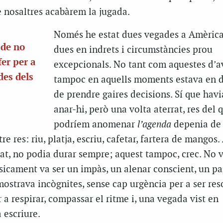
è nosaltres acabàrem la jugada.
Només he estat dues vegades a Amèrica 
 de no
dues en indrets i circumstàncies prou
er per a
excepcionals. No tant com aquestes d’a
des dels
tampoc en aquells moments estava en d
de prendre gaires decisions. Sí que havia
anar-hi, però una volta aterrat, res del 
podríem anomenar
l’agenda
depenia de 
tre res: riu, platja, escriu, cafetar, fartera de mangos.
t, no podia durar sempre; aquest tampoc, crec. No v
sicament va ser un
impàs
, un alenar conscient, un pa
mostrava incògnites, sense cap urgència per a ser res
r a respirar, compassar el ritme i, una vegada vist en
 escriure.