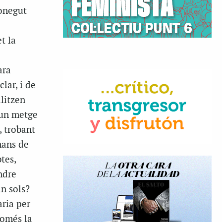
onegut
t la
ara
clar, i de
litzen
 un metge
, trobant
mans de
tes,
endre
an sols?
ria per
només la