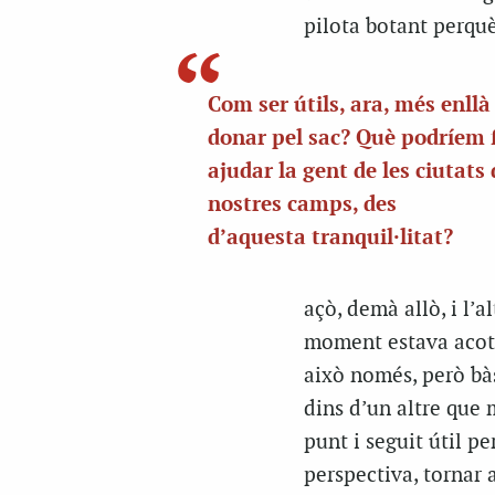
pilota botant perqu
Com ser útils, ara, més enllà
donar pel sac? Què podríem f
ajudar la gent de les ciutats 
nostres camps, des
d’aquesta
tranquil·litat?
açò, demà allò, i l’al
moment estava acota
això només, però bà
dins d’un altre que 
punt i seguit útil pe
perspectiva, tornar a