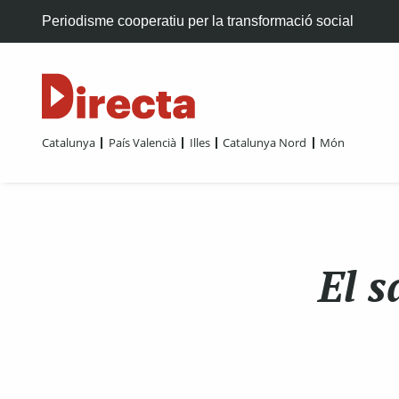
Periodisme cooperatiu per la transformació social
Catalunya
País Valencià
Illes
Catalunya Nord
Món
El s