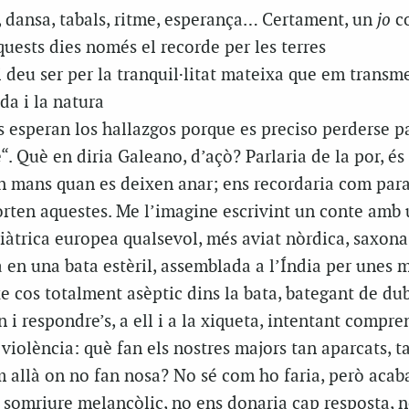
, dansa, tabals, ritme, esperança… Certament, un
jo
c
uests dies només el recorde per les terres
 deu ser per la
tranquil·litat
mateixa que em transme
da i la natura
s
esperan
los
hallazgos
porque es preciso perderse p
e
“. Què en diria
Galeano,
d’açò? Parlaria de la por, és 
n mans quan es deixen anar; ens recordaria com para
orten aquestes. Me l’imagine escrivint un conte amb
iàtrica europea qualsevol, més aviat nòrdica, saxona
 en una bata estèril, assemblada a l’Índia per unes 
e cos totalment asèptic dins la bata, bategant de dub
’n i respondre’s, a ell i a la xiqueta, intentant compr
 violència: què fan els nostres majors tan aparcats, t
 allà on no fan nosa? No sé com ho faria, però acaba
 somriure melancòlic, no ens donaria cap resposta, 