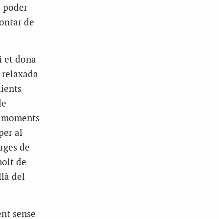
i poder
rontar de
i et dona
, relaxada
lients
de
es moments
per al
arges de
molt de
là del
ent sense