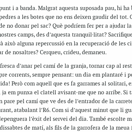
punt i a banda. Malgrat aquesta suposada pau, hi ha 
i pedres a les botes que no ens deixen gaudir del tot.
à de no donar pel sac? Què podríem fer per a ajudar l
 nostres camps, des d’aquesta
tranquil·litat
? Sacrifiqu
drà això alguna repercussió en la recuperació de les c
r de nosaltres? Cerqueu, crideu, demaneu.
fresca d’anar pel camí de la granja, tornar cap al res
pre corrents, sempre pensant: un dia em plantaré i p
ida! Però com aquell que es fa garrames al solitari, 
i ja em punxa el clatell avisant-me que no arribe. Si 
n pare pel camí que ve des de l’entrador de la carrete
urant, atabalant l’
R6
. Com si d’aquest minut que li g
epenguera l’èxit del servei del dia. També escolte 
dissabtes de matí, als fils de la garrofera de la meua f