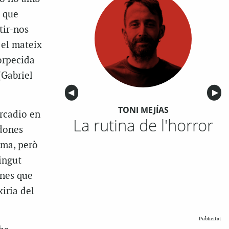
s que
tir-nos
 el mateix
orpecida
(Gabriel
Anterior
◀︎
Sigu
▶︎
TONI MEJÍAS
rcadio
en
La rutina de l'horror
edones
ema, però
ingut
anes que
xiria del
Publicitat