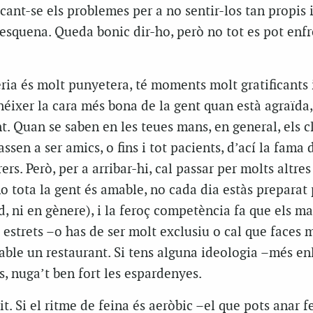
cant-se els problemes per a no sentir-los tan propis 
l’esquena. Queda bonic dir-ho, però no tot es pot enf
eria és molt punyetera, té moments molt gratificants 
onéixer la cara més bona de la gent quan està agraïda
t. Quan se saben en les teues mans, en general, els c
ssen a ser amics, o fins i tot pacients, d’ací la fama 
ers. Però, per a arribar-hi, cal passar per molts altr
 tota la gent és amable, no cada dia estàs preparat 
ud, ni en gènere), i la feroç competència fa que els m
 estrets –o has de ser molt exclusiu o cal que faces 
able un restaurant. Si tens alguna ideologia –més enl
s, nuga’t ben fort les espardenyes.
t. Si el ritme de feina és aeròbic –el que pots anar f