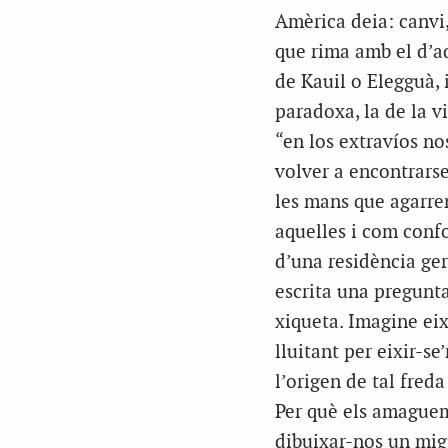
Amèrica deia: canvi
que rima amb el d’aq
de
Kauil
o
Elegguà,
i
paradoxa, la de la vi
“en
los
extravíos
no
volver a
encontrars
les mans que agarre
aquelles i com conf
d’una residència ger
escrita una pregunta
xiqueta. Imagine eix
lluitant per eixir-se
l’origen de tal freda
Per què els amaguem
dibuixar-nos un mig