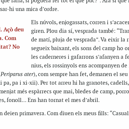
que faria, si poguera fer tot el que puc?”. Ara sí que
sar-hi una mica d’ordre.
Els núvols, enjogassats, corren i s’acacen
l. Açò deu
giren. Plou dia sí, vesprada també: “T
ra. Com
de matí, pluja de vesprada”. Va eixir la 
itat? No
segueix baixant, els sons del camp ho o
les caderneres i gafarrons s’afanyen a fe
nius, els rossinyols ens acompanyen de 
(
Periparus
ater
), com sempre han fet, demanen el se
xi pa
, pa i
xi-xii).
Per tot arreu hi ha granotes, cadells,
 menjat més espàrrecs que mai, bledes de camp, porro
s, fonoll… Ens han tornat el mes d’abril.
n deien primavera. Com diuen els meus fills: “Casual