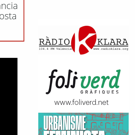
ncia
osta
?