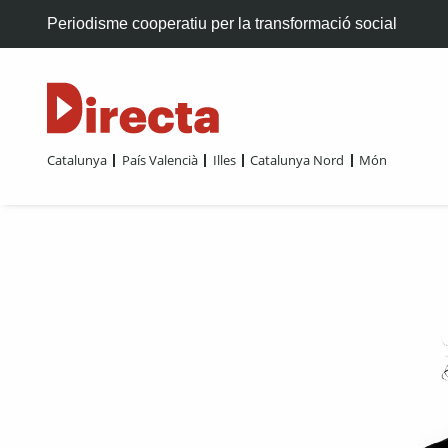
Periodisme cooperatiu per la transformació social
Catalunya
País Valencià
Illes
Catalunya Nord
Món