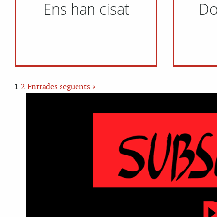
Ens han cisat
Do
1
2
Entrades següents »