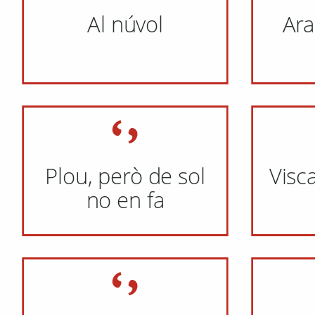
Al núvol
Ar
Plou, però de sol
Visca
no en fa