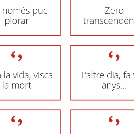
a només puc
Zero
plorar
transcendèn
 la vida, visca
L’altre dia, fa
la mort
anys…