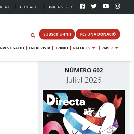
CIA’T
CONTACTE
INICIA SESSIÓ
SUBSCRIU-T'HI
FES UNA DONACIÓ
INVESTIGACIÓ
ENTREVISTA
OPINIÓ
GALERIES
PAPER
NÚMERO 602
Juliol 2026