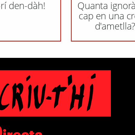
rí den-dàh!
Quanta ignorà
cap en una cr
d'ametlla