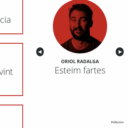
cia
Anterior
◀︎
Sigu
▶︎
ORIOL RADALGA
Esteim fartes
 vint
Publicitat