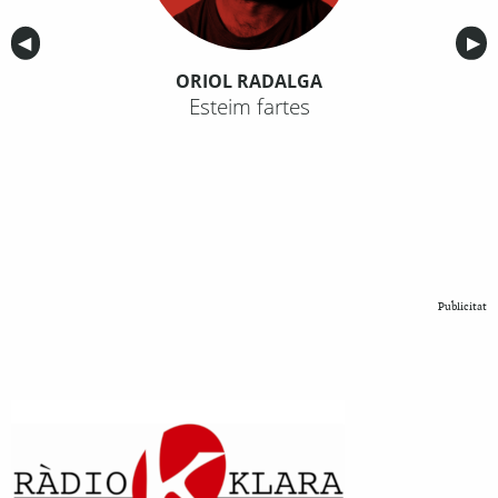
Anterior
◀︎
Sig
▶︎
ORIOL RADALGA
Esteim fartes
Publicitat