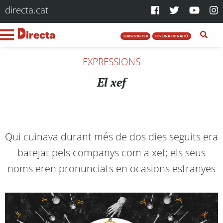
directa.cat
SUBSCRIU-T'HI
FES UNA DONACIÓ
EXPRESSIONS
El xef
Qui cuinava durant més de dos dies seguits era
batejat pels companys com a xef; els seus
noms eren pronunciats en ocasions estranyes