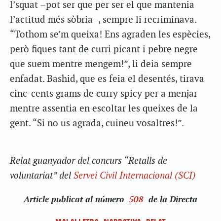
l’
squat
–pot ser que per ser el que mantenia
l’actitud més sòbria–, sempre li recriminava.
“Tothom se’m queixa! Ens agraden les espècies,
però fiques tant de curri picant i pebre negre
que suem mentre mengem!”, li deia sempre
enfadat. Bashid, que es feia el desentés, tirava
cinc-cents grams de
curry spicy
per a menjar
mentre assentia en escoltar les queixes de la
gent. “Si no us agrada, cuineu vosaltres!”.
Relat guanyador del concurs “Retalls de
voluntariat” del
Servei Civil Internacional (SCI)
Article
publicat al número
508
de la Directa
MALALLETRA
NARRATIVA
RELAT