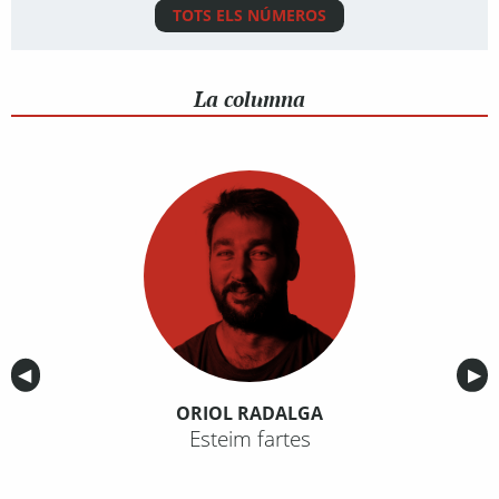
TOTS ELS NÚMEROS
La columna
Anterior
◀︎
Sig
▶︎
ORIOL RADALGA
Esteim fartes