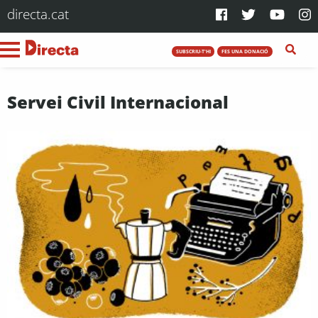
directa.cat
SUBSCRIU-T'HI
FES UNA DONACIÓ
Servei Civil Internacional