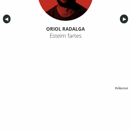
Anterior
◀︎
Sig
▶︎
ORIOL RADALGA
Esteim fartes
Publicitat