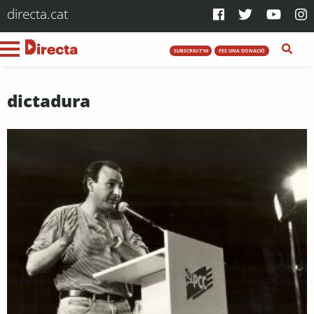
directa.cat
SUBSCRIU-T'HI
FES UNA DONACIÓ
dictadura