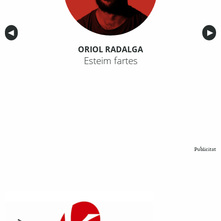
Anterior
◀︎
Sig
▶︎
ORIOL RADALGA
Esteim fartes
Publicitat