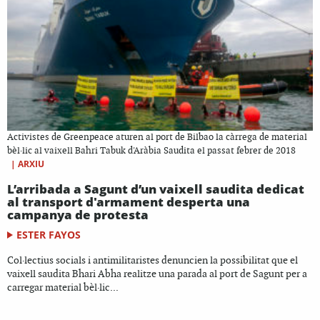
Activistes de Greenpeace aturen al port de Bilbao la càrrega de material
bèl·lic al vaixell Bahri Tabuk d'Aràbia Saudita el passat febrer de 2018
|
ARXIU
L’arribada a Sagunt d’un vaixell saudita dedicat
al transport d'armament desperta una
campanya de protesta
ESTER FAYOS
Col·lectius socials i antimilitaristes denuncien la possibilitat que el
vaixell saudita Bhari Abha realitze una parada al port de Sagunt per a
carregar material bèl·lic...