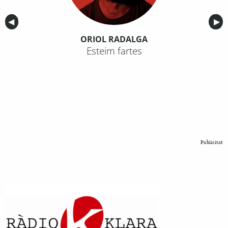
Anterior
◀︎
Sig
▶︎
ORIOL RADALGA
Esteim fartes
Publicitat