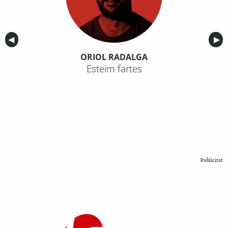
Anterior
◀︎
Sig
▶︎
ORIOL RADALGA
Esteim fartes
Publicitat