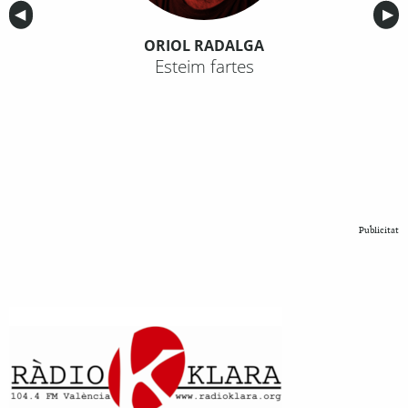
Anterior
◀︎
Sig
▶︎
ORIOL RADALGA
Esteim fartes
Publicitat