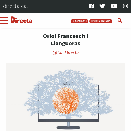
directa.cat
SUBSCRIU-T'HI
FES UNA DONACIÓ
Oriol Francesch i
Llongueras
La_Directa