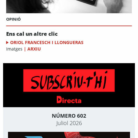
OPINIÓ
Ens cal un altre clic
ORIOL FRANCESCH I LLONGUERAS
Imatges
|
ARXIU
NÚMERO 602
Juliol 2026