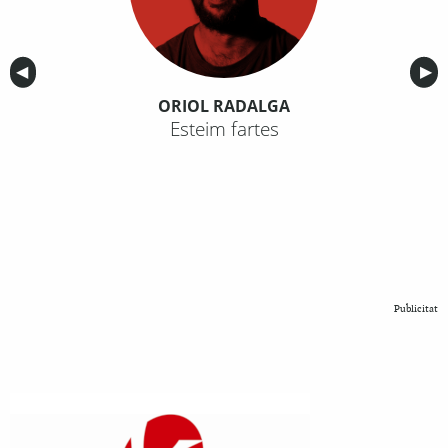
Anterior
◀︎
Sig
▶︎
ORIOL RADALGA
Esteim fartes
Publicitat