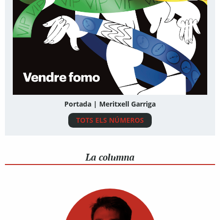
Portada | Meritxell Garriga
TOTS ELS NÚMEROS
La columna