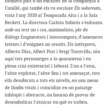
formava part d’un encàrrec de la companyia a
Cunillé, qui també els va escriure
Els subornats
,
vista l’any 2020 al Temporada Alta i a la Sala
Beckett. La directora Carlota Subirós s’enfronta
amb un text nu i cru, minimalista, ple de
diàlegs fragmentats i interromputs, d’amenaces
latents i d’enigmes no resolts. Els intèrprets,
Alberto Díaz, Albert Prat i Sergi Torrecilla, són
aquí tres personatges a la quarantena i en
plena crisi existencial i laboral. L’un a l’atur,
l’altre explotat, l’altre fins i tot amenaçat, tots
ells desubicats a tots els nivells, en una mena
de llimbs vitals i coincidint en un paisatge
inhòspit i abstracte, on hauran de provar de
desembolicar l’atzucac en què es troben.