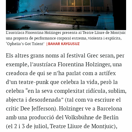
L’austríaca Florentina Holzinger presenta al Teatre Lliure de Montjuïc
una proposta de performance corporal extrema, violenta i explícita,
|BAHAR KAYGUSUZ
‘Ophelia’s Got Talent’
Els altres grans noms al festival Grec seran, per
exemple, l’austríaca Florentina Holzinger, una
creadora de qui se n’ha parlat com a artífex
d’un teatre-punk que celebra la vida, però la
celebra “en la seva complexitat ridícula, sublim,
abjecta i desordenada” (tal com va escriure el
crític Dee Jefferson). Holzinger ve a Barcelona
amb una producció del Volksbühne de Berlín
(el 2 i 3 de juliol, Teatre Lliure de Montjuïc),