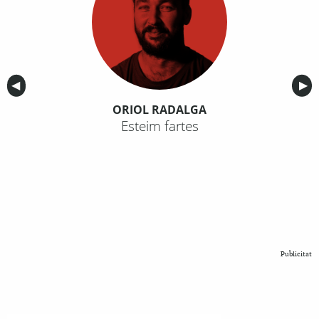
Anterior
◀︎
Sig
▶︎
ORIOL RADALGA
Esteim fartes
Publicitat