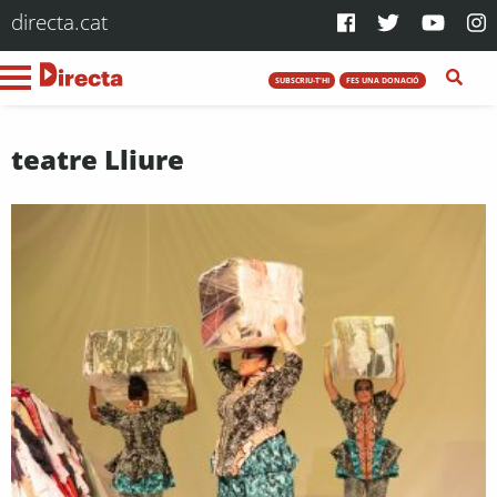
directa.cat
SUBSCRIU-T'HI
FES UNA DONACIÓ
teatre Lliure