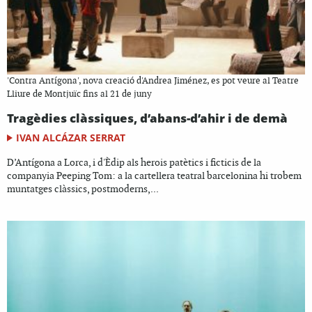
'Contra Antígona', nova creació d'Andrea Jiménez, es pot veure al Teatre
Lliure de Montjuïc fins al 21 de juny
Tragèdies clàssiques, d’abans-d’ahir i de demà
IVAN ALCÁZAR SERRAT
D’Antígona a Lorca, i d'Èdip als herois patètics i ficticis de la
companyia Peeping Tom: a la cartellera teatral barcelonina hi trobem
muntatges clàssics, postmoderns,...