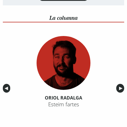
La columna
Anterior
◀︎
Sig
▶︎
ORIOL RADALGA
Esteim fartes