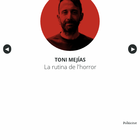
Anterior
◀︎
Sig
▶︎
TONI MEJÍAS
La rutina de l'horror
Publicitat