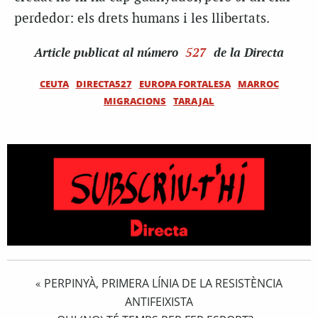
perdedor: els drets humans i les llibertats.
Article
publicat al número
527
de la Directa
CEUTA
DIRECTA527
EUROPA FORTALESA
MARROC
MIGRACIONS
TARAJAL
PERPINYÀ, PRIMERA LÍNIA DE LA RESISTÈNCIA
«
ANTIFEIXISTA