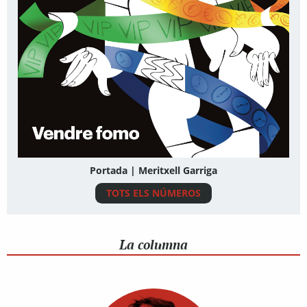
Portada | Meritxell Garriga
TOTS ELS NÚMEROS
La columna