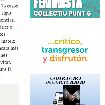
 76 casos
 sigut
tenciari
àtics o
xes
a mateix
encara més
ones
vitat,
tims fa
.