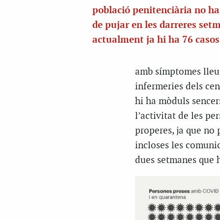
població penitenciària no h
de pujar en les darreres setm
actualment ja hi ha 76 casos
amb símptomes lleus 
infermeries dels cen
hi ha mòduls sencers
l’activitat de les pe
properes, ja que no 
incloses les comunica
dues setmanes que h