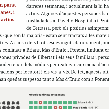
an parat
darreres setmanes, i actualment ja hi ha
anes, i
actius. Algunes d’aquestes persones han
 actius
traslladades al Pavelló Hospitalari Peni
de Terrassa, però els positius asimptom
-que són la majoria- estan sent tractats a les matei
tres. A causa dels brots esdevinguts darrerament, ar
 confinats a Brians, Mas d’Enric i Ponent, limitant 
rsones privades de llibertat i els seus familiars i pers
poden eixir dels mòduls per realitzar cap mena d’acti
cions per locutori i els vis-a-vis. De fet, aquests úl
an quedat suspesos tant a Mas d’Enric com a Ponent