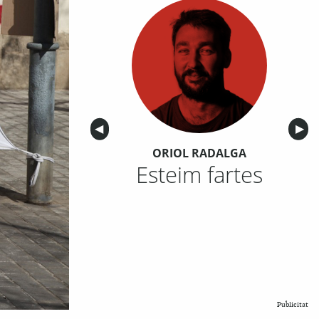
Anterior
◀︎
Sigu
▶︎
ORIOL RADALGA
Esteim fartes
Publicitat