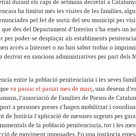
tral durant els caps de setmana decretat a Cataluny
encara ha limitat més les visites de les famílies, alg
enunciades pel fet de sortir del seu municipi per visi
 i que des del Departament d’Interior s’ha emès un jus
t per poder-se desplaçar als establiments penitenciar
nen accés a Internet o no han sabut trobar o imprimi
a derivat en sancions administratives per part dels 
ncia entre la població penitenciaria i les seves famí
 que
va passar el passat mes de març
, una desena d’en
umans, l’associació de Famílies de Presos de Catalun
port a persones preses s’hagen mobilitzat i coordina
t de Justícia l’aplicació de mesures urgents per gara
onamentals de la població penitenciaria, tot i les mes
tricció de moviment imposades. En una instància emes