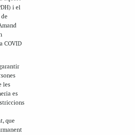
DH) i el
 de
r Amand
n
 la COVID
garantir
rsones
 les
eria es
striccions
t, que
permanent