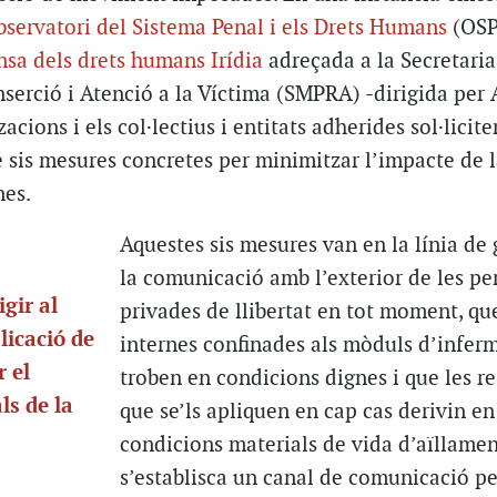
servatori del Sistema Penal i els Drets Humans
(OSP
nsa dels drets humans Irídia
adreçada a la Secretaria
nserció i Atenció a la Víctima (SMPRA) -dirigida pe
acions i els col·lectius i entitats adherides sol·licite
e sis mesures concretes per minimitzar l’impacte de
nes.
Aquestes sis mesures van en la línia de 
la comunicació amb l’exterior de les pe
gir al
privades de llibertat en tot moment, que
licació de
internes confinades als mòduls d’inferm
 el
troben en condicions dignes i que les re
ls de la
que se’ls apliquen en cap cas derivin en
condicions materials de vida d’aïllamen
s’establisca un canal de comunicació 