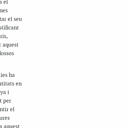
a el
unes
tar el seu
tificant
is,
r aquest
Mossos
lies ha
titats en
ya i
t per
ntir el
ures
a aquest