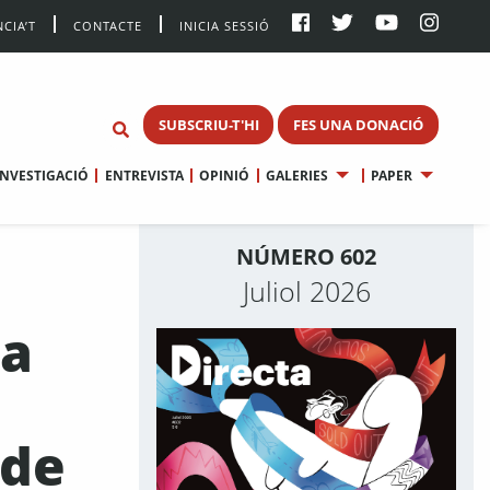
CIA’T
CONTACTE
INICIA SESSIÓ
SUBSCRIU-T'HI
FES UNA DONACIÓ
INVESTIGACIÓ
ENTREVISTA
OPINIÓ
GALERIES
PAPER
NÚMERO 602
Juliol 2026
ia
 de