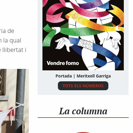
ria de
n la qual
libertat i
Portada | Meritxell Garriga
TOTS ELS NÚMEROS
La columna