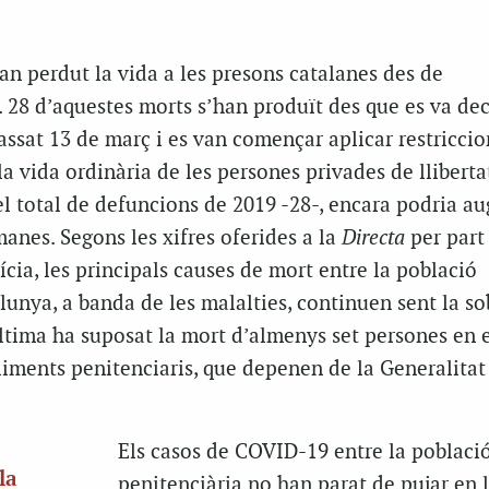
an perdut la vida a les presons catalanes des de
28 d’aquestes morts s’han produït des que es va dec
passat 13 de març i es van començar aplicar restriccio
a vida ordinària de les persones privades de lliberta
 el total de defuncions de 2019 -28-, encara podria a
anes. Segons les xifres oferides a la
Directa
per part
cia, les principals causes de mort entre la població
lunya, a banda de les malalties, continuen sent la so
última ha suposat la mort d’almenys set persones en e
liments penitenciaris, que depenen de la Generalitat
Els casos de COVID-19 entre la poblaci
la
penitenciària no han parat de pujar en 