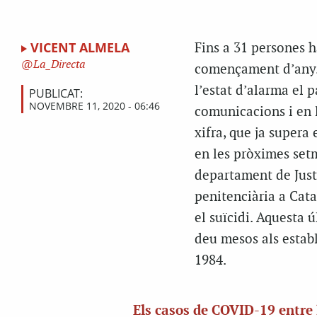
VICENT ALMELA
Fins a 31 persones h
La_Directa
començament d’any. 
l’estat d’alarma el 
PUBLICAT:
NOVEMBRE 11, 2020 - 06:46
comunicacions i en l
xifra, que ja supera
en les pròximes setm
departament de Justí
penitenciària a Cata
el suïcidi. Aquesta 
deu mesos als estab
1984.
Els casos de COVID-19 entre 