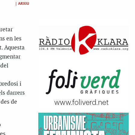
|
ARXIU
retar
ns en les
t. Aquesta
ugmentar
 del
bredosi i
ls darrers
 des de
ó
les