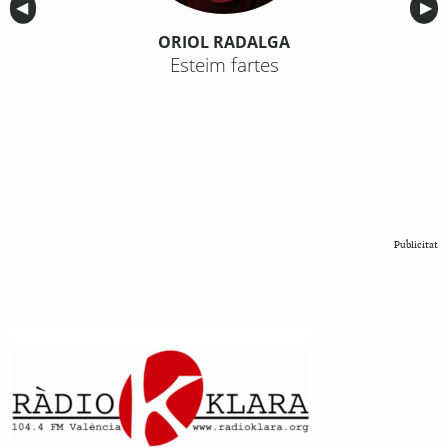
Anterior
◀︎
Sig
▶︎
ORIOL RADALGA
Esteim fartes
Publicitat