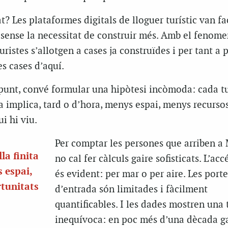
? Les plataformes digitals de lloguer turístic van fac
 sense la necessitat de construir més. Amb el fenome
 turistes s’allotgen a cases ja construïdes i per tant a 
s cases d’aquí.
 punt, convé formular una hipòtesi incòmoda: cada tu
ta implica, tard o d’hora, menys espai, menys recurso
i hi viu.
Per comptar les persones que arriben a
la finita
no cal fer càlculs gaire sofisticats. L’accé
s espai,
és evident: per mar o per aire. Les porte
tunitats
d’entrada són limitades i fàcilment
quantificables. I les dades mostren una
inequívoca: en poc més d’una dècada g