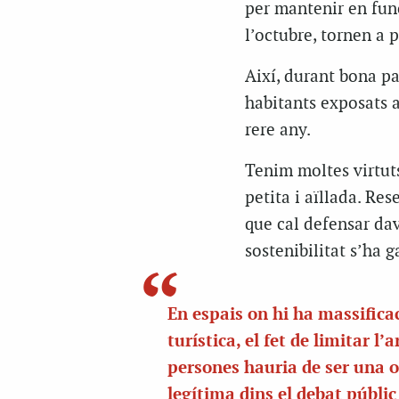
per mantenir en fun
l’octubre, tornen a p
Així, durant bona p
habitants exposats a
rere any.
Tenim moltes virtuts
petita i aïllada. Res
que cal defensar dav
sostenibilitat s’ha g
En espais on hi ha massifica
turística, el fet de limitar l’
persones hauria de ser una 
legítima dins el debat públic