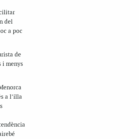
ilitar
n del
poc a poc
rista de
s i menys
 Menorca
s a l’illa
s
 tendència
airebé