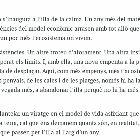
s’inaugura a l’illa de la calma. Un any més del mate
üències del model econòmic arrasen amb tot allò que
 un poc més l’ecosistema on vivim.
sistències. Un altre trofeu d’aforament. Una altra ins
uperat els límits. I, amb ella, una nova empenta a la 
-la de desplaçar. Aquí, com més empenys, més t’acost
ls penyals, de les cales i de les platges, només hi ha l
 vegada més, a abandonar l’illa perquè no hi ha més 
antejar un viratge en el model de vida asfixiant que
 terra, cal que ens demanem quants són, en realitat,
ue passen per l’illa al llarg d’un any.