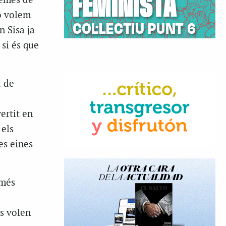
uemes de
no volem
n Sisa ja
 si és que
a de
ertit en
 els
es eines
 més
ns volen