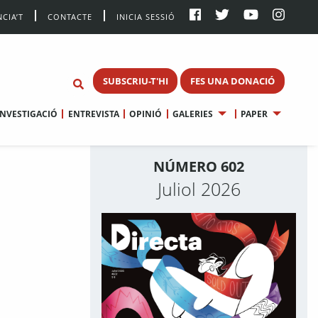
CIA’T
CONTACTE
INICIA SESSIÓ
SUBSCRIU-T'HI
FES UNA DONACIÓ
INVESTIGACIÓ
ENTREVISTA
OPINIÓ
GALERIES
PAPER
NÚMERO 602
Juliol 2026