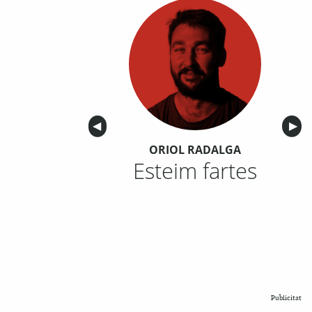
Anterior
◀︎
Sigu
▶︎
ORIOL RADALGA
Esteim fartes
Publicitat