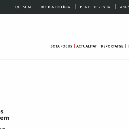
QUI SOM
BOTIGA EN LÍNIA
PUNTS DE VENDA
ANUN
SOTA FOCUS
ACTUALITAT
REPORTATGE
es
lem