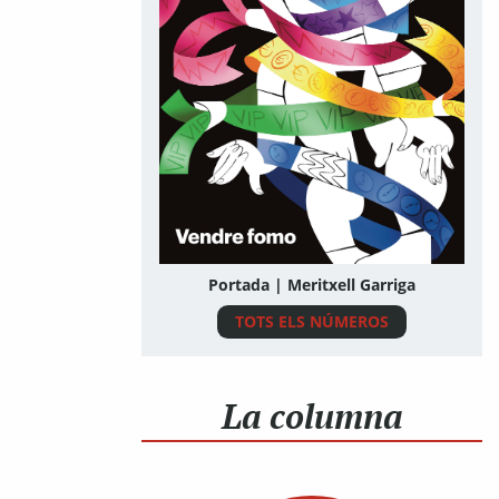
Portada | Meritxell Garriga
TOTS ELS NÚMEROS
La columna