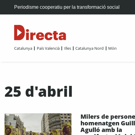
Periodisme cooperatiu per la transformació social
Catalunya
País Valencià
Illes
Catalunya Nord
Món
25 d'abril
Milers de person
homenatgen Guil
Agulló amb la