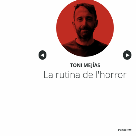
Anterior
◀︎
Sigu
▶︎
TONI MEJÍAS
La rutina de l'horror
Publicitat