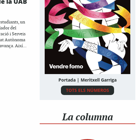
e la UAB
estudiants, un
lador del
ació i Serveis
itat Autònoma
vança. Així...
Portada | Meritxell Garriga
TOTS ELS NÚMEROS
La columna