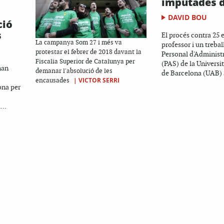
imputades d
DAVID BOU
ció
s
El procés contra 25 
La campanya Som 27 i més va
professor i un trebal
protestar el febrer de 2018 davant la
Personal d'Administr
Fiscalia Superior de Catalunya per
(PAS) de la Univers
han
demanar l'absolució de les
de Barcelona (UAB) a
|
VICTOR SERRI
encausades
ona per
...