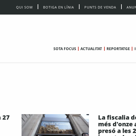
QUI SOM
BOTIGA EN LÍNIA
PUNTS DE VENDA
ANUN
SOTA FOCUS
ACTUALITAT
REPORTATGE
 27
La fiscalia
més d'onze 
presó a les 