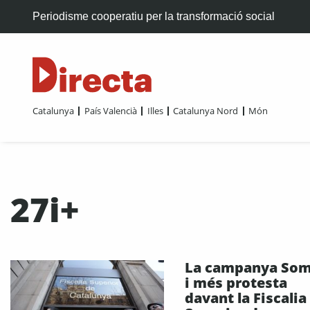
Periodisme cooperatiu per la transformació social
Catalunya
País Valencià
Illes
Catalunya Nord
Món
27i+
La campanya Som
i més protesta
davant la Fiscalia