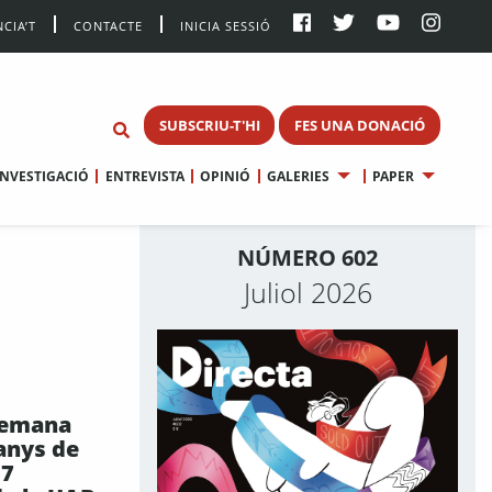
CIA’T
CONTACTE
INICIA SESSIÓ
SUBSCRIU-T'HI
FES UNA DONACIÓ
INVESTIGACIÓ
ENTREVISTA
OPINIÓ
GALERIES
PAPER
NÚMERO 602
Juliol 2026
 demana
anys de
27