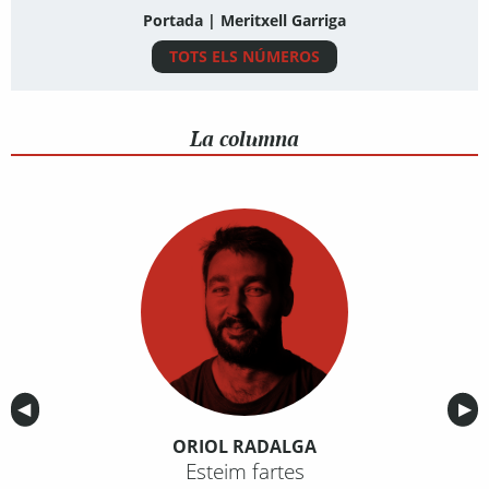
Portada | Meritxell Garriga
TOTS ELS NÚMEROS
La columna
Anterior
◀︎
Sig
▶︎
ORIOL RADALGA
Esteim fartes