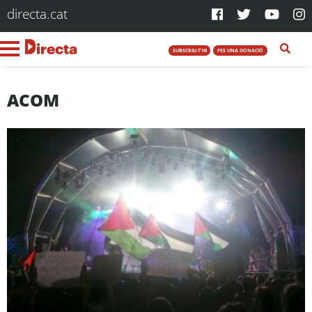
directa.cat
SUBSCRIU-T'HI
FES UNA DONACIÓ
ACOM