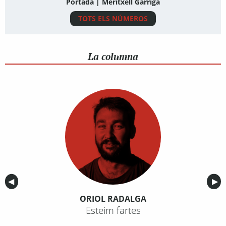
Portada | Meritxell Garriga
TOTS ELS NÚMEROS
La columna
Anterior
◀︎
Sig
▶︎
ORIOL RADALGA
Esteim fartes