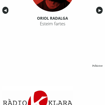
Anterior
◀︎
Sig
▶︎
ORIOL RADALGA
Esteim fartes
Publicitat