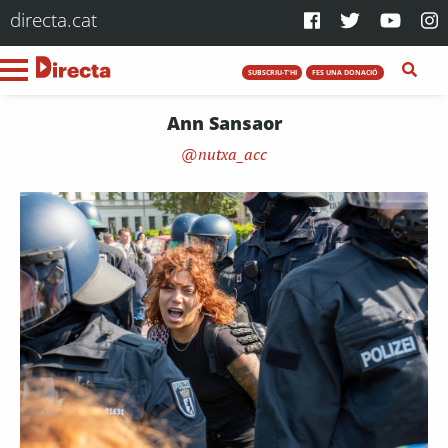
directa.cat
SUBSCRIU-T'HI
FES UNA DONACIÓ
Ann Sansaor
nutxa_acc