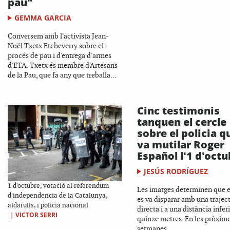
pau"
GEMMA GARCIA
Conversem amb l'activista Jean-
Noël Txetx Etcheverry sobre el
procés de pau i d'entrega d'armes
d'ETA. Txetx és membre d'Artesans
de la Pau, que fa any que treballa...
Cinc testimonis
tanquen el cercle
sobre el policia q
va mutilar Roger
Español l'1 d'octu
JESÚS RODRÍGUEZ
1 d'octubre, votació al referendum
Les imatges determinen que el
d'independencia de la Catalunya,
es va disparar amb una trajec
aldarulls, i policia nacional
directa i a una distància inferi
|
VICTOR SERRI
quinze metres. En les pròxim
setmanes...