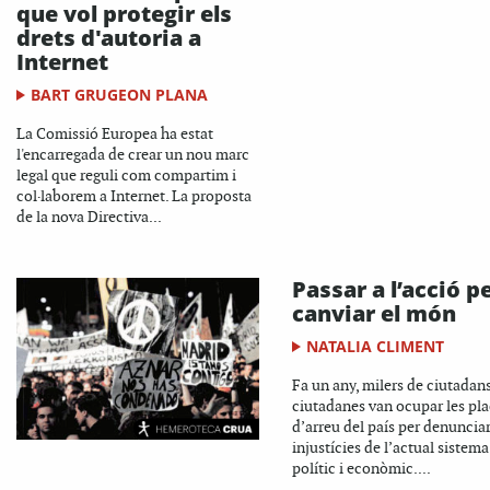
que vol protegir els
drets d'autoria a
Internet
BART GRUGEON PLANA
La Comissió Europea ha estat
l'encarregada de crear un nou marc
legal que reguli com compartim i
col·laborem a Internet. La proposta
de la nova Directiva...
Passar a l’acció p
canviar el món
NATALIA CLIMENT
Fa un any, milers de ciutadans
ciutadanes van ocupar les pl
d’arreu del país per denunciar
injustícies de l’actual sistema
polític i econòmic....