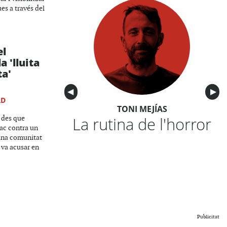
es a través del
el
a 'lluita
ta'
Anterior
◀︎
Sigu
▶︎
RD
TONI MEJÍAS
La rutina de l'horror
 des que
nac contra un
una comunitat
ls va acusar en
Publicitat