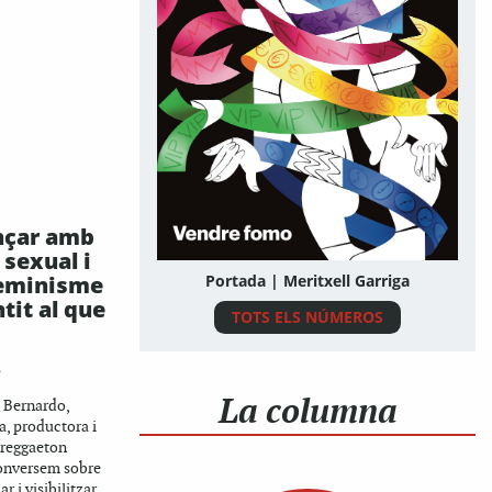
nçar amb
 sexual i
feminisme
Portada | Meritxell Garriga
tit al que
TOTS ELS NÚMEROS
A
La columna
 Bernardo,
a, productora i
 reggaeton
onversem sobre
r i visibilitzar