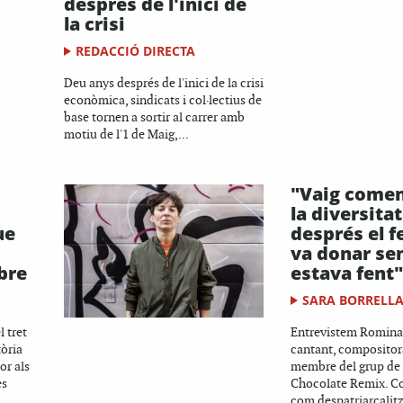
després de l'inici de
la crisi
REDACCIÓ DIRECTA
Deu anys després de l'inici de la crisi
econòmica, sindicats i col·lectius de
base tornen a sortir al carrer amb
motiu de l'1 de Maig,...
"Vaig come
la diversitat
ue
després el 
va donar sen
bre
estava fent"
SARA BORRELL
 tret
Entrevistem Romina
tòria
cantant, compositor
or als
membre del grup de
es
Chocolate Remix. C
com despatriarcalitza