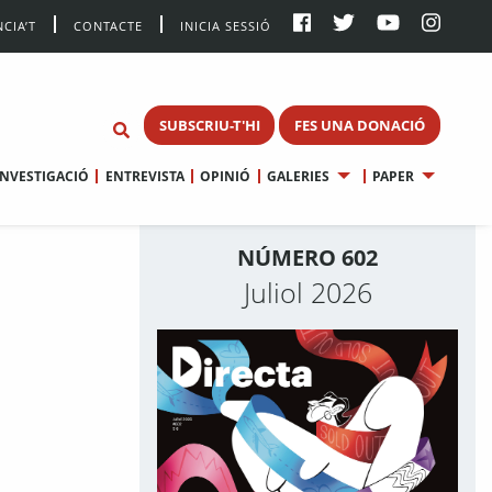
CIA’T
CONTACTE
INICIA SESSIÓ
SUBSCRIU-T'HI
FES UNA DONACIÓ
INVESTIGACIÓ
ENTREVISTA
OPINIÓ
GALERIES
PAPER
NÚMERO 602
Juliol 2026