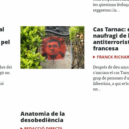
les qüestions lèsbiqu
reggaeton i la...
al
Cas Tarnac: 
naufragi de l
 pel
antiterroris
francesa
FRANCK RICHA
bre del
Després de deu anys
git un
s'iniciara el cas Tar
grup de persones d'
ció
llibertària, a qui se'
un...
Anatomia de la
desobediència
REDACCIÓ DIRECTA