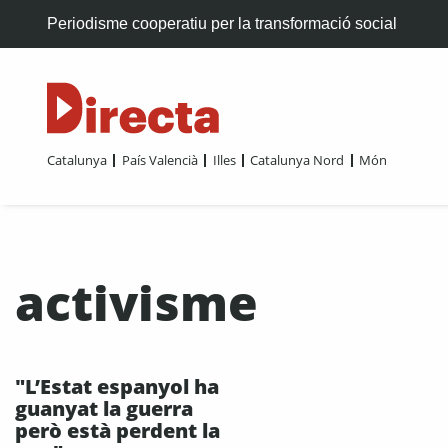
Periodisme cooperatiu per la transformació social
Catalunya
País Valencià
Illes
Catalunya Nord
Món
activisme
"L’Estat espanyol ha
guanyat la guerra
però està perdent la