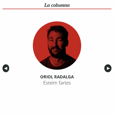
La columna
Anterior
◀︎
Sig
▶︎
ORIOL RADALGA
Esteim fartes