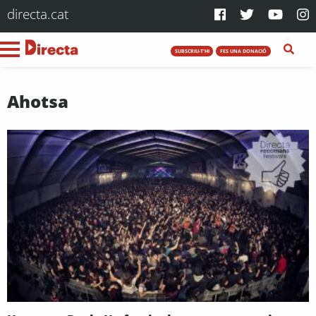
directa.cat
SUBSCRIU-T'HI
FES UNA DONACIÓ
Ahotsa