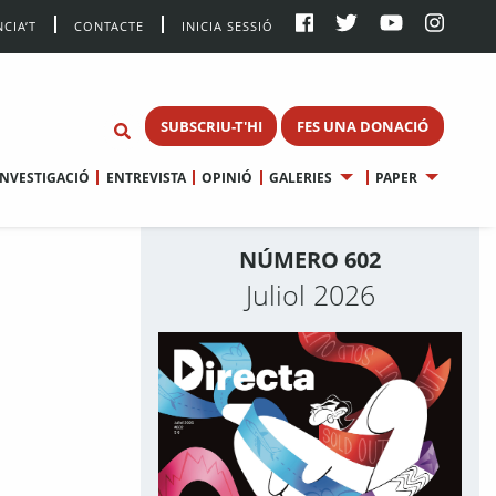
CIA’T
CONTACTE
INICIA SESSIÓ
SUBSCRIU-T'HI
FES UNA DONACIÓ
INVESTIGACIÓ
ENTREVISTA
OPINIÓ
GALERIES
PAPER
NÚMERO 602
Juliol 2026