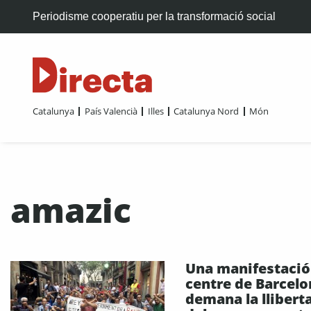
Periodisme cooperatiu per la transformació social
Catalunya
País Valencià
Illes
Catalunya Nord
Món
amazic
Una manifestació
centre de Barcelo
demana la llibert