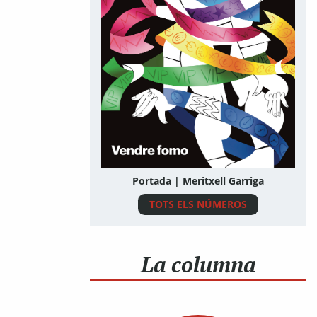
Portada | Meritxell Garriga
TOTS ELS NÚMEROS
La columna