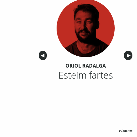
Anterior
◀︎
Sigu
▶︎
ORIOL RADALGA
Esteim fartes
Publicitat