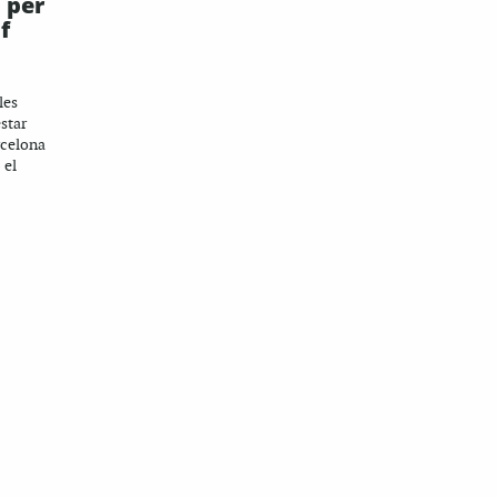
 per
f
les
star
arcelona
 el