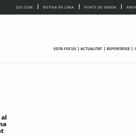
QUI SOM
BOTIGA EN LÍNIA
PUNTS DE VENDA
ANUN
SOTA FOCUS
ACTUALITAT
REPORTATGE
 al
na
at