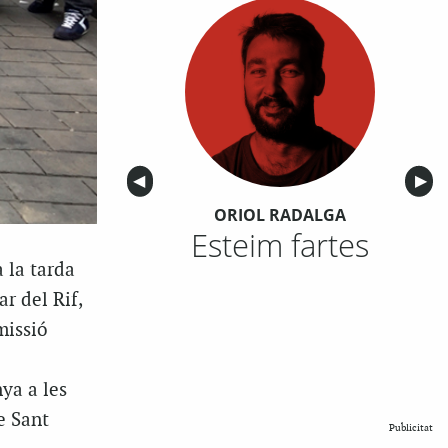
Anterior
◀︎
Sigu
▶︎
ORIOL RADALGA
Esteim fartes
 la tarda
r del Rif,
missió
ya a les
e Sant
Publicitat