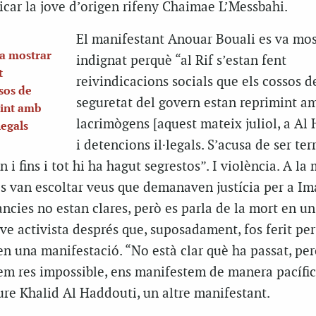
icar la jove d’origen rifeny Chaimae L’Messbahi.
El manifestant Anouar Bouali es va mos
va mostrar
indignat perquè “al Rif s’estan fent
t
reivindicacions socials que els cossos d
ssos de
seguretat del govern estan reprimint a
mint amb
lacrimògens [aquest mateix juliol, a Al
legals
i detencions il·legals. S’acusa de ser ter
 i fins i tot hi ha hagut segrestos”. I violència. A la
s van escoltar veus que demanaven justícia per a Im
àncies no estan clares, però es parla de la mort en un
ve activista després que, suposadament, fos ferit per
n una manifestació. “No està clar què ha passat, per
m res impossible, ens manifestem de manera pacífic
ure Khalid Al Haddouti, un altre manifestant.