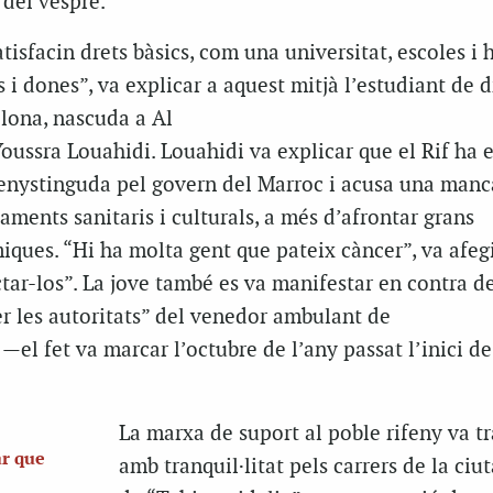
 del vespre.
sfacin drets bàsics, com una universitat, escoles i h
 i dones”, va explicar a aquest mitjà l’estudiant de d
elona, nascuda a Al
ussra Louahidi. Louahidi va explicar que el Rif ha e
nystinguda pel govern del Marroc i acusa una manc
paments sanitaris i culturals, a més d’afrontar grans
ques. “Hi ha molta gent que pateix càncer”, va afegir
ctar-los”. La jove també es va manifestar en contra d
er les autoritats” del venedor ambulant de
—el fet va marcar l’octubre de l’any passat l’inici de
La marxa de suport al poble rifeny va t
ar que
amb tranquil·litat pels carrers de la ciuta