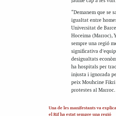
Jaume cap a les vuit
“Demanem que se sati
igualtat entre homes
Universitat de Barc
Hoceima (Marroc), Yo
sempre una regió me
significativa d’equi
desigualtats econòmi
ha hospitals per tra
injusta i ignorada p
peix Mouhcine Fikri 
protestes al Marroc.
Una de les manifestants va explic
el Rif ha estat sempre una regió