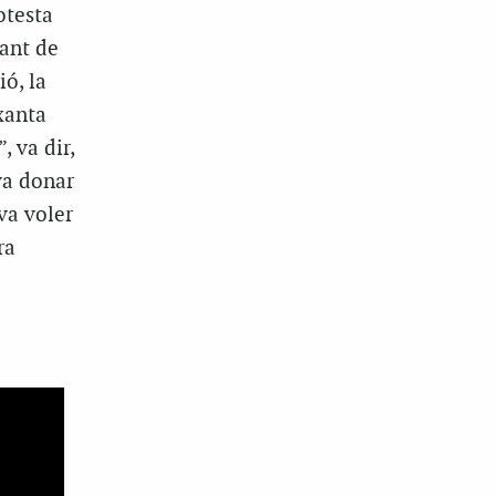
otesta
sant de
ió, la
ixanta
, va dir,
va donar
va voler
ra