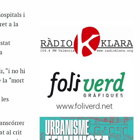
ospitals i
ret a la
stat
a
, “i no hi
e la “mort
 les
ranscórrer
t al crit