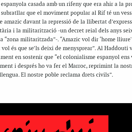
 espanyola casada amb un rifeny que era ahir a la pr
 subratllar que el moviment popular al Rif té un ves
e amazic davant la repressió de la llibertat d’express
ària i la militarització -un decret reial dels anys se
a “zona militaritzada”-. “Amazic vol dir ‘home lliure'”
 vol és que se’ls deixi de menysprear”. Al Haddouti 
ament en sostenir que “el colonialisme espanyol ens 
ment i després ho va fer el Marroc, reprimint la nost
 llengua. El nostre poble reclama drets civils”.