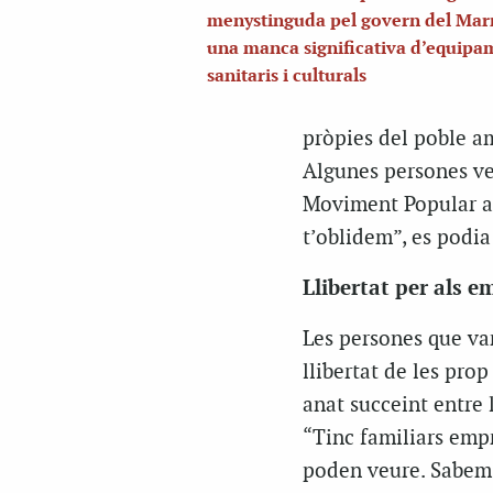
menystinguda pel govern del Marr
una manca significativa d’equipa
sanitaris i culturals
pròpies del poble am
Algunes persones ves
Moviment Popular al 
t’oblidem”, es podia 
Llibertat per als e
Les persones que van
llibertat de les pro
anat succeint entre 
“Tinc familiars empr
poden veure. Sabem 