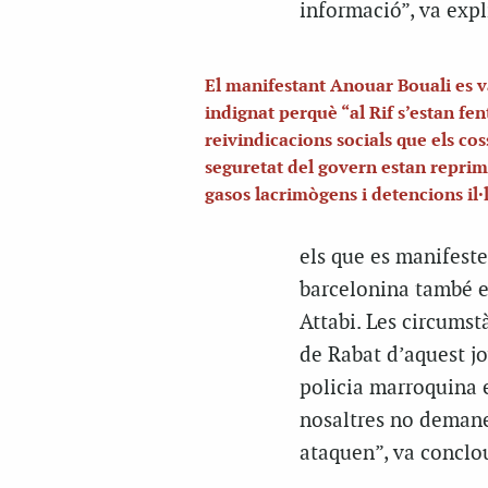
informació”, va expl
El manifestant Anouar Bouali es 
indignat perquè “al Rif s’estan fen
reivindicacions socials que els co
seguretat del govern estan repri
gasos lacrimògens i detencions il·
els que es manifesten
barcelonina també e
Attabi. Les circumst
de Rabat d’aquest jo
policia marroquina e
nosaltres no demane
ataquen”, va conclo