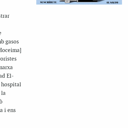
trar
e
mb gasos
 Hoceima]
roristes
 marxa
ad El-
 hospital
 la
ò
a i ens