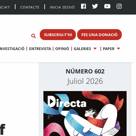
CIA’T
CONTACTE
INICIA SESSIÓ
SUBSCRIU-T'HI
FES UNA DONACIÓ
INVESTIGACIÓ
ENTREVISTA
OPINIÓ
GALERIES
PAPER
NÚMERO 602
Juliol 2026
f