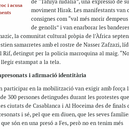
de “Tahiya nidalia”, una expressió de su
oc i acusa
moviment Hirak. Les manifestants van c
ments
consignes com “val més morir dempeus 
de genolls” i van enarborar les banderes
azic, la comunitat cultural pròpia de l’Àfrica septen
tien samarretes amb el rostre de Nasser Zafzazi, líd
Rif, detingut per la policia marroquina al maig. “N
llegir estampat a la tela.
mpresonats i afirmació identitària
 participar en la mobilització van exigir amb força l
p de 300 persones detingudes durant les protestes qu
les ciutats de Casablanca i Al Hoceima des de finals 
esonats i sé, pel que em diuen, que les seves famílie
que són en una presó a Fes, però no en tenim més