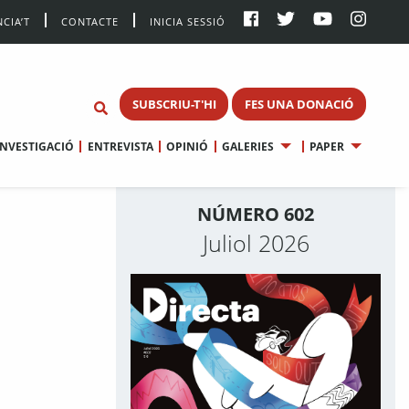
CIA’T
CONTACTE
INICIA SESSIÓ
SUBSCRIU-T'HI
FES UNA DONACIÓ
INVESTIGACIÓ
ENTREVISTA
OPINIÓ
GALERIES
PAPER
NÚMERO 602
Juliol 2026