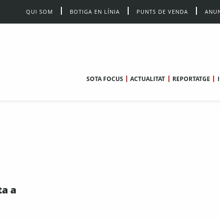
QUI SOM
BOTIGA EN LÍNIA
PUNTS DE VENDA
ANUN
SOTA FOCUS
ACTUALITAT
REPORTATGE
ta a