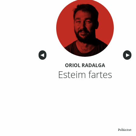
Anterior
◀︎
Sigu
▶︎
ORIOL RADALGA
Esteim fartes
Publicitat