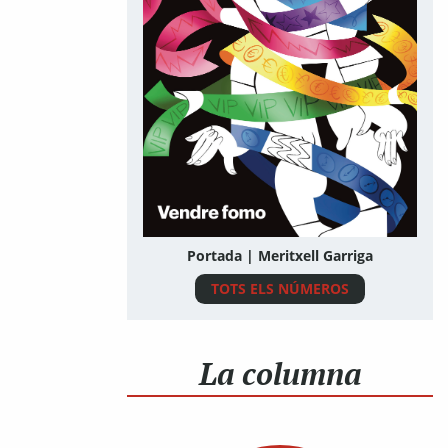
Portada | Meritxell Garriga
TOTS ELS NÚMEROS
La columna