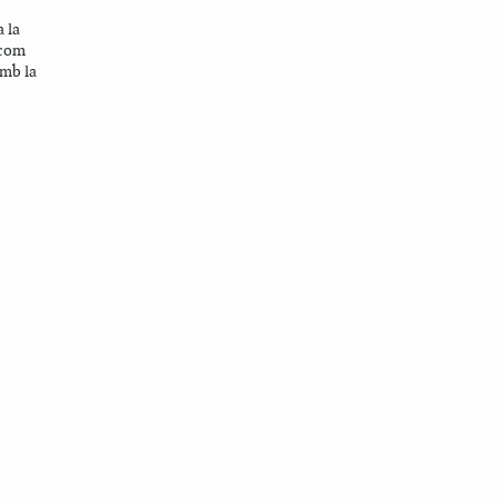
a la
 com
amb la