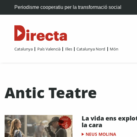
Periodisme cooperatiu per la transformació social
Catalunya
País Valencià
Illes
Catalunya Nord
Món
Antic Teatre
La vida ens explo
la cara
NEUS MOLINA